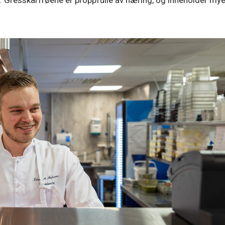
. Gresskarfrøene er proppfulle av næring, og inneholder mye