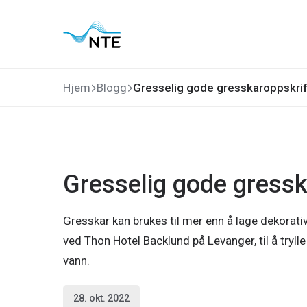
Gå
Gå
Gå
Gå
til
til
til
til
hovedmeny
søk
hovedinnhold
bunnområde
Hjem
Blogg
Gresselig gode gresskaroppskrif
Gresselig gode gressk
Gresskar kan brukes til mer enn å lage dekorativ
ved
Thon Hotel Backlund på Levanger, til å tryll
vann.
28. okt. 2022