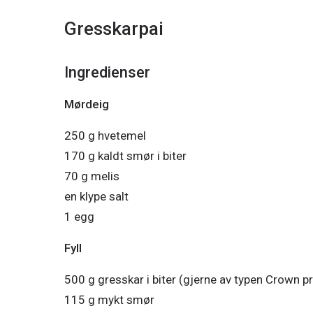
Gresskarpai
Ingredienser
Mørdeig
250 g hvetemel

170 g kaldt smør i biter

70 g melis

en klype salt

1 egg
Fyll
500 g gresskar i biter (gjerne av typen Crown prin
115 g mykt smør
