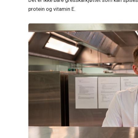
Det er ikke bare gresskarkjøttet som kan spises
protein og vitamin E. 