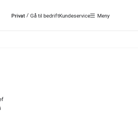
/
Privat
Gå til bedrift
Kundeservice
Meny
ef
i