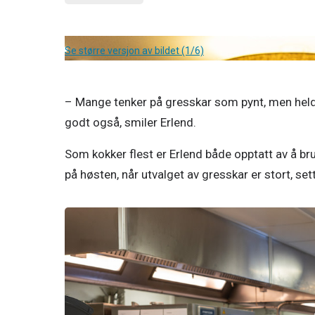
Se større versjon av bildet (1/6)
– Mange tenker på gresskar som pynt, men heldi
godt også, smiler Erlend. 
Som kokker flest er Erlend både opptatt av å bru
på høsten, når utvalget av gresskar er stort, se