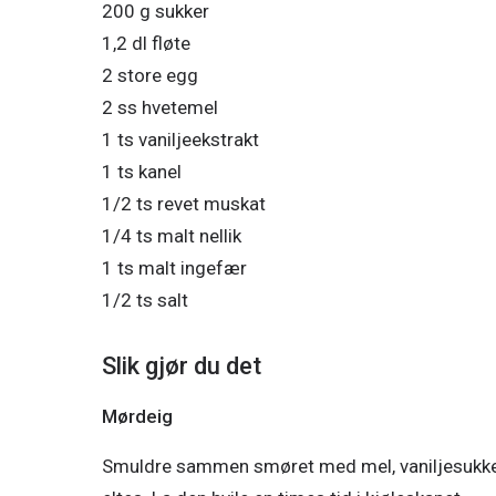
200 g sukker

1,2 dl fløte

2 store egg

2 ss hvetemel

1 ts vaniljeekstrakt

1 ts kanel

1/2 ts revet muskat

1/4 ts malt nellik

1 ts malt ingefær

1/2 ts salt
Slik gjør du det
Mørdeig
Smuldre sammen smøret med mel, vaniljesukker o