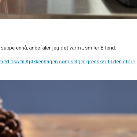
 suppe ennå, anbefaler jeg det varmt, smiler Erlend. 
 med oss til Kjøkkenhagen som selger gresskar til den store