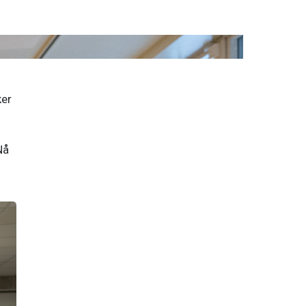
er 
å 