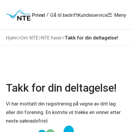
Gå
Gå
Gå
Gå
til
til
til
til
hovedmeny
søk
/
Privat
Gå til bedrift
Kundeservice
Meny
hovedinnhold
bunnområde
Hjem
Om NTE
NTE heier
Takk for din deltagelse!
Takk for din deltagelse!
Vi har mottatt din registrering på vegne av ditt lag
eller din forening. En komite vil trekke en vinner etter
neste søknadsfrist.