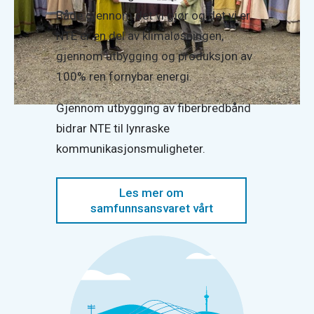
Både gjennom det vi gjør og det vi er.
NTE er en del av klimaløsningen,
gjennom utbygging og produksjon av
100% ren fornybar energi.
Gjennom utbygging av fiberbredbånd
bidrar NTE til lynraske
kommunikasjonsmuligheter.
Les mer om
samfunnsansvaret vårt