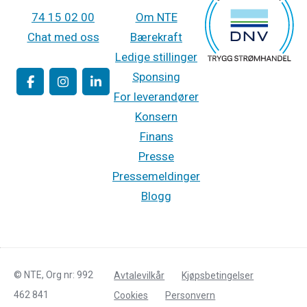
74 15 02 00
Om NTE
Chat med oss
Bærekraft
Ledige stillinger
Sponsing
For leverandører
Konsern
Finans
Presse
Pressemeldinger
Blogg
©
NTE
, Org nr:
992
Avtalevilkår
Kjøpsbetingelser
462 841
Cookies
Personvern