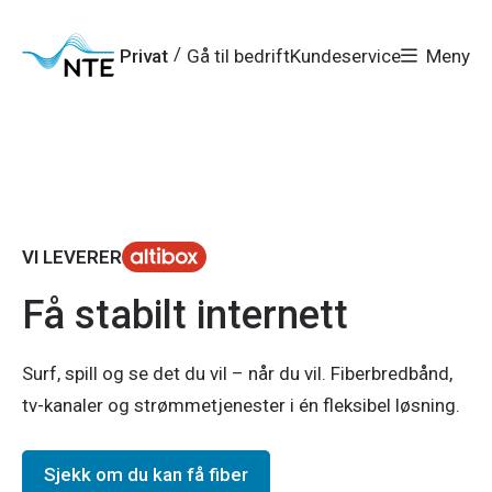
Gå
Gå
Gå
Gå
til
til
til
til
hovedmeny
søk
/
Privat
Gå til bedrift
Kundeservice
Meny
hovedinnhold
bunnområde
VI LEVERER
Få stabilt internett
Surf, spill og se det du vil – når du vil. Fiberbredbånd,
tv-kanaler og strømmetjenester i én fleksibel løsning.
Sjekk om du kan få fiber