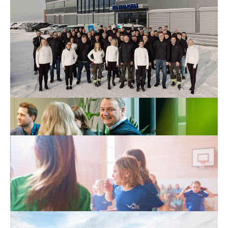
Lyst på en karriere hos oss?
Vi trenger din unike innsikt, motivasjon,
samarbeidsevne og skaperkraft.
Mer om karriere i NTE
Vi støtter det du brenner for
NTE sponser lag og foreninger innenfor idrett, kultur
og andre gode formål.
Søk om sponsorstøtte
Over 100 år med energiproduksjon