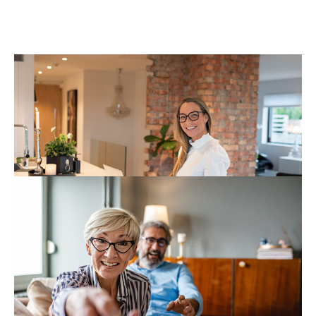
Hva er egentlig forskjellen på fiber og
5G?
Med fiberbredbånd hjemme og tilgang til 5G når du er
på farten, er du på nett hele tiden!
Les om forskjellen på fiber og 5G
Velg vår tv- og strømmetjeneste!
Med et Altibox-abonnement levert av NTE er det du
som bestemmer hvilke kanaler og strømmetjenester
du betaler for.
Les om vår tv- og strømmetjeneste