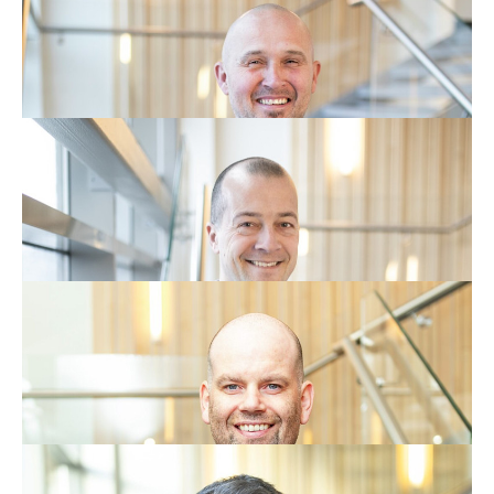
Bedriftsrådgiver
Telefon:
97 18 77 20
E-post:
john.ellingen@nte.no
Morten Resve
Bedriftsrådgiver
Telefon:
90 04 71 14
E-post:
morten.resve@nte.no
Jean Erik Gaundal
Bedriftsrådgiver
Telefon:
41 47 25 84
E-post:
jean.erik.gaundal@nte.no
Geir Arne Rø