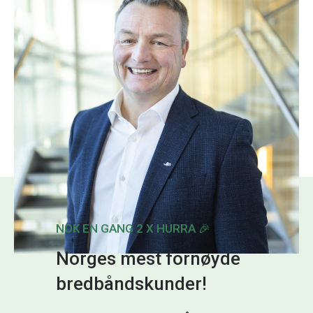
Salgssjef
Telefon:
95 16 43 67
E-post:
geir.arne.ro@nte.no
NOK EN GANG 2 X HURRA 🎉
Norges mest fornøyde
bredbåndskunder!