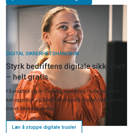
DIGITAL SIKKERHETSHÅNDBOK
Styrk bedriftens digitale sikkerhet
– helt gratis
Få praktisk og lettfattelig opplæring i hvordan dere
kan oppdage og håndtere digitale trusler, tilpasset en
travel arbeidshverdag.
Lær å stoppe digitale trusler