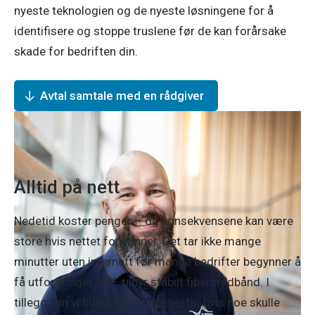
nyeste teknologien og de nyeste løsningene for å
identifisere og stoppe truslene før de kan forårsake
skade for bedriften din.
Avtal samtale med en rådgiver
Alltid på nett
Nedetid koster penger – og konsekvensene kan være
store hvis nettet forsvinner. Det tar ikke mange
minutter uten internett før mange bedrifter begynner å
få utfordringer. NTE tilbyr stabilt fiberbredbånd. I
tillegg kan vi tilby back-up-tjenester hvis noe skulle