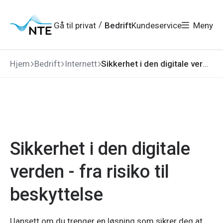
Gå
Gå
Gå
Gå
til
til
til
til
hovedmeny
søk
/
Gå til privat
Bedrift
Kundeservice
Meny
hovedinnhold
bunnområde
Hjem
Bedrift
Internett
Sikkerhet i den digitale verden - fra risiko til beskyttelse
Sikkerhet i den digitale
verden - fra risiko til
beskyttelse
Uansett om du trenger en løsning som sikrer deg at