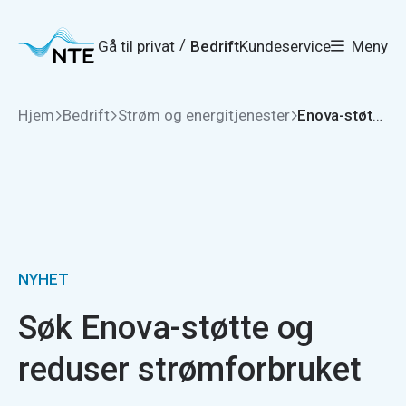
Gå
Gå
Gå
Gå
til
til
til
til
hovedmeny
søk
/
Gå til privat
Bedrift
Kundeservice
Meny
hovedinnhold
bunnområde
Hjem
Bedrift
Strøm og energitjenester
Enova-støtte til yrkesbygg og borettslag
NYHET
Søk Enova-støtte og
reduser strømforbruket