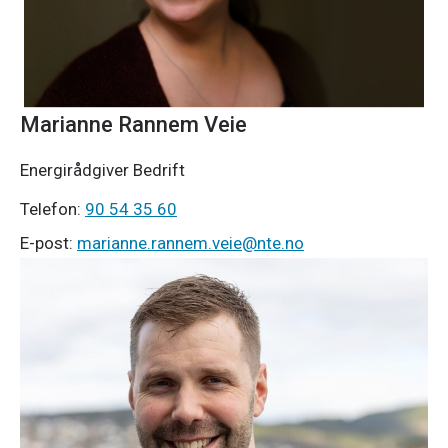
Marianne Rannem Veie
Energirådgiver Bedrift
Telefon:
90 54 35 60
E-post:
marianne.rannem.veie@nte.no
Magnus Vågen
Prosjektutvikler
Telefon:
98 21 09 82
E-post:
magnus.vagen@nte.no