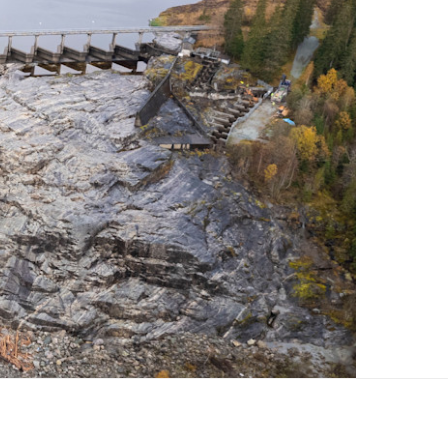
 prissikringsgraden ved verket.
til å levere forutsigbar kraft til industrikundene