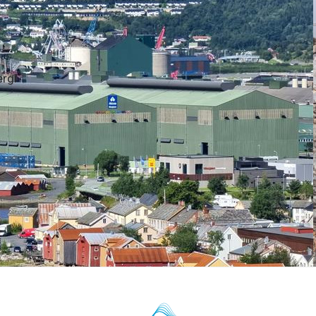
raftkontrakt for aluminiumsverket på Mosjøen. Avtalen øker
y kraftavtale
ergi. Avtalen gir tilgang til 3 TWh og styrker selskapets evne 