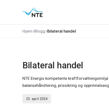
Gå
Gå
Gå
Gå
til
til
til
til
hovedmeny
søk
hovedinnhold
bunnområde
Hjem
Blogg
Bilateral handel
Bilateral handel
NTE Energis kompetente kraftforvaltningsmiljø e
balansehåndtering, prissikring og opprinnelsesg
23. april 2024