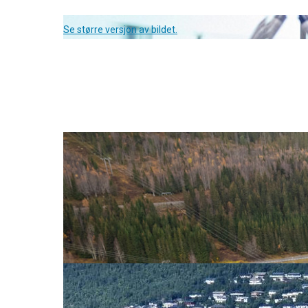
Se større versjon av bildet.
7. aug. 2025
Laksesklie skal gi flere og større l
Kan kraftutbygging og villaks gå hånd i hånd – e
opp og ned igjen.
Les mer
Pressemeldinger
3. juli 2025
Alcoa og NTE inngår kraftavtale fo