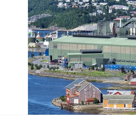
NTE og Alcoa Norway AS har undertegnet en ny k
Les mer
Pressemeldinger
2. juli 2025
NTE styrker posisjonen i NO4 med n
NTE har inngått en tiårig kraftavtale med Siso En
i nord.
Les mer