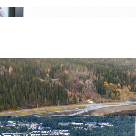
aks i Namsen
ller skal vi si hånd i finne? Svaret er ja. I Nedre Fiskumfos
r Mosjøen