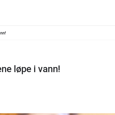
ann!
ene løpe i vann!