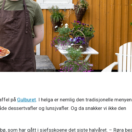
affel på 
Gulburet
. I helga er nemlig den tradisjonelle menyen 
e dessertvafler og lunsjvafler. Og da snakker vi ikke den 
ø, som har gått i sjefsskoene det siste halvåret. – Røra bes