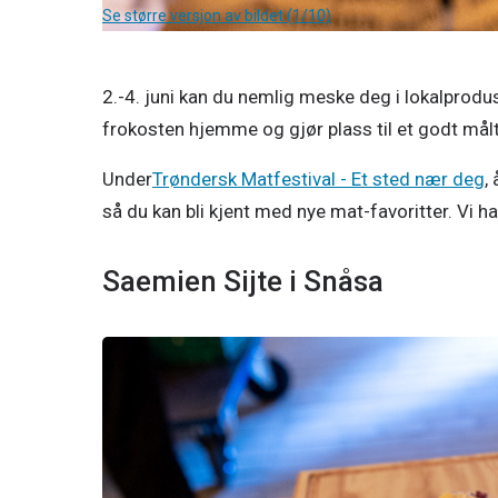
Se større versjon av bildet (1/10)
2.-4. juni kan du nemlig meske deg i lokalproduse
frokosten hjemme og gjør plass til et godt målt
Under
Trøndersk Matfestival - Et sted nær deg
,
så du kan bli kjent med nye mat-favoritter. Vi ha
Saemien Sijte i Snåsa