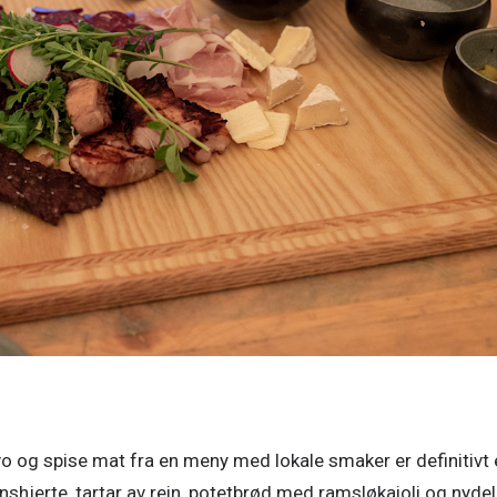
vo og spise mat fra en meny med lokale smaker er definitivt 
inshjerte, tartar av rein, potetbrød med ramsløkaioli og nydeli