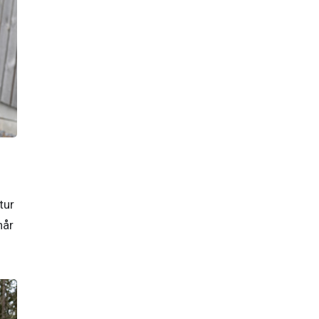
ur 
år 