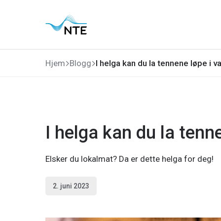
Gå
Gå
Gå
Gå
til
til
til
til
hovedmeny
søk
hovedinnhold
bunnområde
Hjem
Blogg
I helga kan du la tennene løpe i v
I helga kan du la tenn
Elsker du lokalmat? Da er dette helga for deg!
2. juni 2023