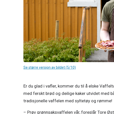
Se større versjon av bildet (5/10)
Er du glad i vafler, kommer du til å elske Vaffelt
med ferskt brød og deilige kaker utvidet med båd
tradisjonelle vaffelen med syltetøy og rømme! 
– Prøv grønnsaksvaffelen vår, foreslår Tore Østb