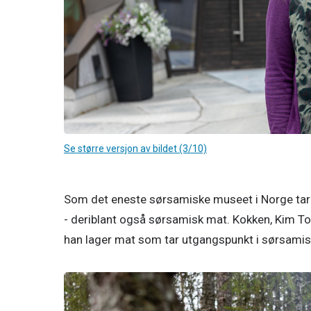
Se større versjon av bildet (3/10)
Som det eneste sørsamiske museet i Norge tar S
- deriblant også sørsamisk mat. Kokken, Kim To
han lager mat som tar utgangspunkt i sørsamis