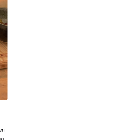
en 
g 