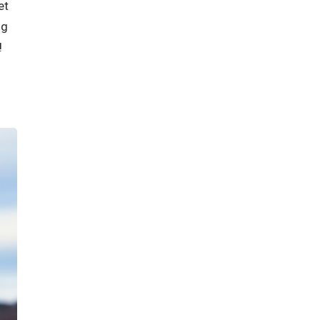
t 
g 
  