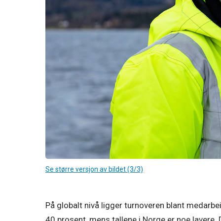
Se større versjon av bildet (3/3)
På globalt nivå ligger turnoveren blant medarb
40 prosent, mens tallene i Norge er noe lavere. De