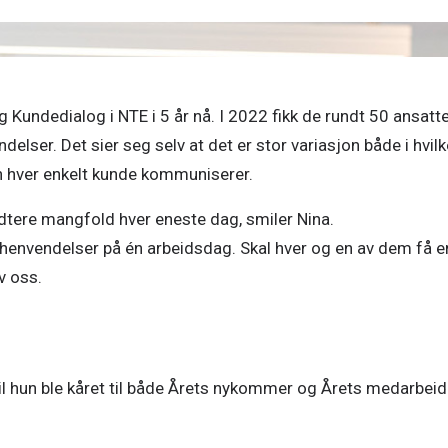
Kundedialog i NTE i 5 år nå. I 2022 fikk de rundt 50 ansatte
ser. Det sier seg selv at det er stor variasjon både i hvilk
hver enkelt kunde kommuniserer.  
ere mangfold hver eneste dag, smiler Nina.  

henvendelser på én arbeidsdag. Skal hver og en av dem få en
 oss.  
il hun ble kåret til både Årets nykommer og Årets medarbeide