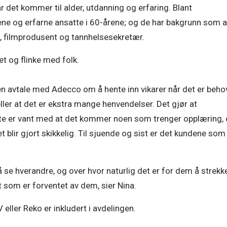
 det kommer til alder, utdanning og erfaring. Blant 
ne og erfarne ansatte i 60-årene; og de har bakgrunn som al
ikk, filmprodusent og tannhelsesekretær.  
t og flinke med folk.  

t en avtale med Adecco om å hente inn vikarer når det er behov
ler at det er ekstra mange henvendelser. Det gjør at 
atte er vant med at det kommer noen som trenger opplæring, 
et blir gjort skikkelig. Til sjuende og sist er det kundene som 
 å se hverandre, og over hvor naturlig det er for dem å strekke
 som er forventet av dem, sier Nina.  
ler Reko er inkludert i avdelingen.   