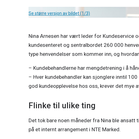
Se større versjon av bildet (1/3)
Nina Arnesen har vært leder for Kundeservice og 
kundesenteret og sentralbordet 260 000 henvendel
type henvendelser som kommer inn, og hvordan 
– Kundebehandlerne har mengdetrening i å håndt
– Hver kundebehandler kan sjonglere inntil 100 
god kundeopplevelse hos oss, krever det mye av
Flinke til ulike ting
Det tok bare noen måneder fra Nina ble ansatt t
på et internt arrangement i NTE Marked.  