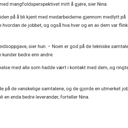
d mangfoldsperspektivet mitt å gjøre, sier Nina.   
 tiden på å bli kjent med medarbeiderne gjennom medlytt på 
e hvordan de jobbet, og også hva hver og en av dem var flink 
 arbeidsoppgave, sier hun. – Noen er god på de tekniske samtale
kunder bedre enn andre.  
kelse med alle som hadde vært i kontakt med dem, og ringte
ode på de vanskelige samtalene, og de gjorde en utmerket job
li en enda bedre leverandør, forteller Nina.  