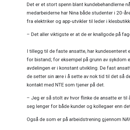
Det er et stort spenn blant kundebehandlerne når
medarbeiderne har Nina både studenter i 20-åre
fra elektriker og app-utvikler til leder i klesbut
– Det aller viktigste er at de er knallgode på fage
I tillegg til de faste ansatte, har kundesentere
for bistand; for eksempel på grunn av sykdom el
avdelingen er i konstant utvikling. De fast ans
de setter sin ære i å sette av nok tid til det så d
kontakt med NTE som tjener på det.   
– Jeg er så stolt av hvor flinke de ansatte er til
seg lenger for både kunder og kollegaer enn det
Også de som er på arbeidstrening gjennom NAV el