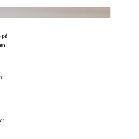
 på 
en 
 
r 