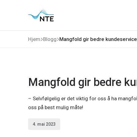
Gå
Gå
Gå
Gå
til
til
til
til
hovedmeny
søk
hovedinnhold
bunnområde
Hjem
Blogg
Mangfold gir bedre kundeservice
Mangfold gir bedre k
– Selvfølgelig er det viktig for oss å ha mangfo
oss på best mulig måte!
4. mai 2023