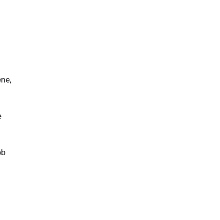
ne, 
 
b 