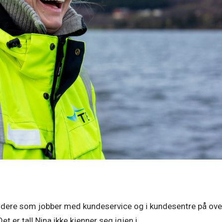
eidere som jobber med kundeservice og i kundesentre på over
t er tall Nina ikke kjenner seg igjen i.  