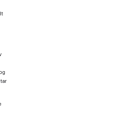
t 
 
og 
tar 
 