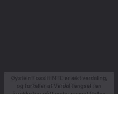
Øystein Fossli i NTE er ækt verdaling,
og forteller at Verdal fengsel i en
årrekke har gått under navnet Pallen
fordi de innsatte bruker deler av dagen
sin på å spikre paller.