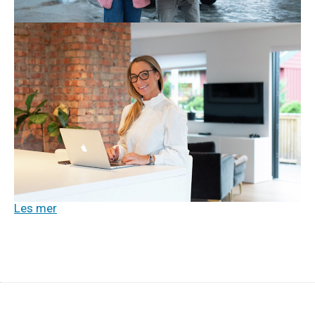
Les mer
Tv og internett
21. aug. 2025
Pass på at du får det beste nettet
hjemme!
Er du avhengig av topp hjemmenett? Da må du tenke
på hva slags løsning du velger! Vi hjelper deg med å
se forskjellen på fiberbredbånd, 5G, hybridfiber og
satellitt
.
Les mer