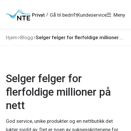
Gå
Gå
Gå
Gå
til
til
til
til
hovedmeny
søk
/
Privat
Gå til bedrift
Kundeservice
Meny
hovedinnhold
bunnområde
Hjem
Blogg
Selger felger for flerfoldige millioner på nett
Selger felger for
flerfoldige millioner på
nett
God service, unike produkter og en nettbutikk det
lukter svidd av. Det er noen av suksesskriteriene for