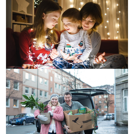
Tv og internett
24. nov. 2025
7 triks for å få bedre trådløst nett i jula
Det er lite som skaper mer julestemning enn å pynte
med julestjerner, adventslysestaker og lysslynger.
Men visste du at det trådløse nettet ditt faktisk kan bli
dårligere hvis du kobler opp mange lys?
Les mer
Strøm
Tv og internett
22. okt. 2025
På flyttefot? Slik gjør du det med strøm
og internett
Enten du vil ta med deg abonnementene dine eller du
vil tegne nye – her er alt du trenger å vite når du bytter
bolig.