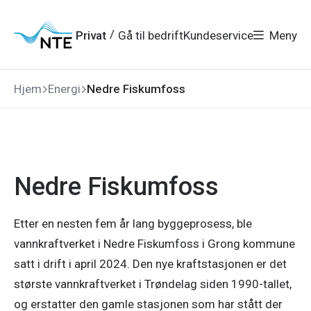
Gå
Gå
Gå
Gå
til
til
til
til
hovedmeny
søk
/
Privat
Gå til bedrift
Kundeservice
Meny
hovedinnhold
bunnområde
Hjem
Energi
Nedre Fiskumfoss
Nedre Fiskumfoss
Etter en nesten fem år lang byggeprosess, ble
vannkraftverket i Nedre Fiskumfoss i Grong kommune
satt i drift i april 2024. Den nye kraftstasjonen er det
største vannkraftverket i Trøndelag siden 1990-tallet,
og erstatter den gamle stasjonen som har stått der