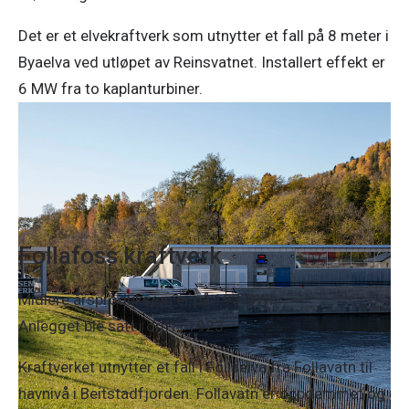
Det er et elvekraftverk som utnytter et fall på 8 meter i
Byaelva ved utløpet av Reinsvatnet. Installert effekt er
6 MW fra to kaplanturbiner.
Follafoss kraftverk
Midlere årsproduksjon er på 193 GWh.
Anlegget ble satt i drift i 1923.
Kraftverket utnytter et fall i Follaelva fra Follavatn til
havnivå i Beitstadfjorden. Follavatn er oppdemmet og