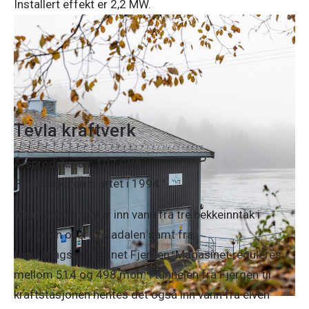
Installert effekt er 2,2 MW.
Tevla kraftverk
Årsproduksjon: 107 GWh
Produksjonen startet i 1994."
"Kraftverket henter inn vann fra tre bekkeinntak i
fjellsiden over Tevladalen samt fra
reguleringsmagasinet Fjergen. Magasinet reguleres
mellom 514 og 498 moh. I tunnelen fra Fjergen til
kraftstasjonen hentes det også inn vann fra elven