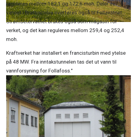
reguleres mellom 182,1 og 172,6 moh. Deler av
vannet i Brattreitelva overføres også til Follavatnet.
Strømsetervatnet brukes også som magasin for
verket, og det kan reguleres mellom 259,4 og 252,4
moh.
Kraftverket har installert en francisturbin med ytelse
på 48 MW. Fra inntakstunnelen tas det ut vann til
vannforsyning for Follafoss."