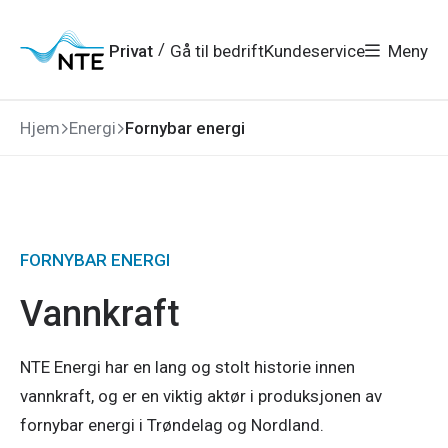
Gå
Gå
Gå
Gå
Go to English version
English
til
til
til
til
hovedmeny
søk
/
Privat
Gå til bedrift
Kundeservice
Meny
hovedinnhold
bunnområde
Hjem
Energi
Fornybar energi
FORNYBAR ENERGI
Vannkraft
NTE Energi har en lang og stolt historie innen
vannkraft, og er en viktig aktør i produksjonen av
fornybar energi i Trøndelag og Nordland.