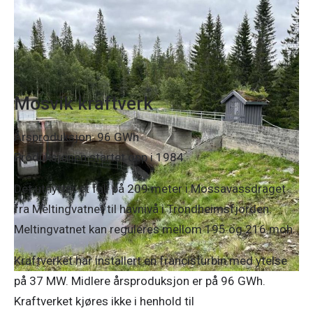
Mosvik kraftverk
Årsproduksjon: 96 GWh
Produksjonen startet opp i 1984.
Det utnytter et fall på 209 meter i Mossavassdraget
fra Meltingvatnet til havnivå i Trondheimsfjorden.
Meltingvatnet kan reguleres mellom 195 og 216 moh.
Kraftverket har installert en francisturbin med ytelse
på 37 MW. Midlere årsproduksjon er på 96 GWh.
Kraftverket kjøres ikke i henhold til