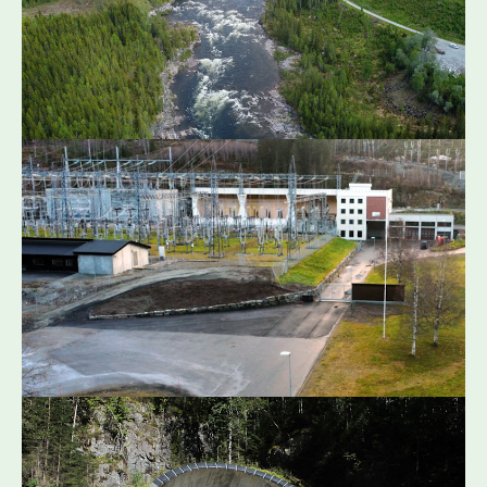
komponenter nærmer seg nå sin levetid. Det er også
potensiale for å utnytte mer av vannet i elva til
kraftproduksjon.
Les mer om oppgradering av Aunfoss kraftverk
Oppgradering av Tunnsjødal kraftverk i
Namsen
Tunnsjødal kraftverk ble satt i drift i 1963 og har
behov for betydelig oppgradering og vedlikehold for
fortsatt drift i nye 50-75 år. Det er potensiale til å
utnytte vannet mer effektivt til kraftproduksjon.
Les mer om oppgradering av Tunnsjødal kraftverk
Rehabilitering av Bogna kraftverk
Bogna kraftverk i Snåsa kommune har vært i drift