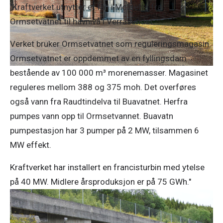
"Kraftverket utnytter et fall i Moldelva fra
Ormsetvatnet til havnivå i Verrasundet.
Verket bruker Ormsetvatnet som reguleringsmagasin.
Ormsetvatnet er oppdemmet av en fyllingsdam
bestående av 100 000 m³ morenemasser. Magasinet
reguleres mellom 388 og 375 moh. Det overføres
også vann fra Raudtindelva til Buavatnet. Herfra
pumpes vann opp til Ormsetvannet. Buavatn
pumpestasjon har 3 pumper på 2 MW, tilsammen 6
MW effekt.
Kraftverket har installert en francisturbin med ytelse
på 40 MW. Midlere årsproduksjon er på 75 GWh."