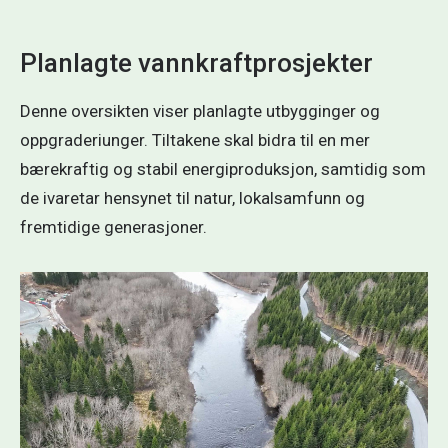
og
lær
Planlagte vannkraftprosjekter
av
av
Denne oversikten viser planlagte utbygginger og
Oddvar
oppgraderiunger. Tiltakene skal bidra til en mer
Elstad,
bærekraftig og stabil energiproduksjon, samtidig som
teamleder
de ivaretar hensynet til natur, lokalsamfunn og
for
fremtidige generasjoner.
Team
Namsen,
Utredning av kraftverk ved Dillfossen og
når
Granfossen
han
NTE utreder muligheten for en skånsom utbygging av
inviterer
vannkraft i Verdal kommune. Prosjektet omfatter to
inn
kraftverk, ved Dillfossen og Granfossen. Prosjektet
i