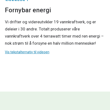
Fornybar energi
Vi drifter og videreutvikler 19 vannkraftverk, og er
deleier i 30 andre. Totalt produserer våre
vannkraftverk over 4 terrawatt timer med ren energi –
nok strøm til å forsyne en halv million mennesker!
Filmen
Vis tekstalternativ til videoen
forklarer
hvordan
vann
kan
bli
til
elektrisitet?
Se