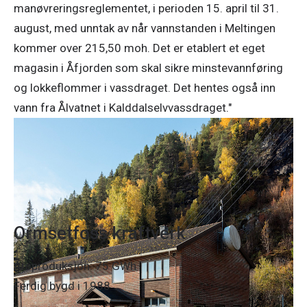
manøvreringsreglementet, i perioden 15. april til 31.
august, med unntak av når vannstanden i Meltingen
kommer over 215,50 moh. Det er etablert et eget
magasin i Åfjorden som skal sikre minstevannføring
og lokkeflommer i vassdraget. Det hentes også inn
vann fra Ålvatnet i Kalddalselvvassdraget."
Ormsetfoss kraftverk
Årsproduksjon: 75 GWh
Ferdig bygd i 1988