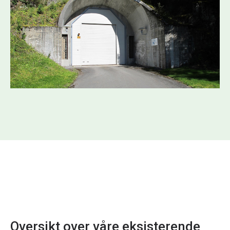
siden 1971, og gjennom mer enn femti år har
anlegget levert ren og pålitelig kraft. Nå nærmer flere
av hovedkomponentene seg slutten av levetiden, og
kraftverket skal rehabiliteres for nye 40 års drift.
Les mer om rehabilitering av Bogna kraftverk
Oversikt over våre eksisterende