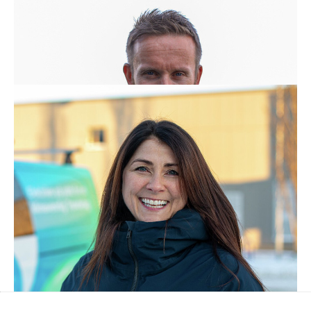
Daglig leder
Telefon:
74 15 04 75
E-post:
jo.langoygard@nte.no
Marit Gystøl
Avdelingsleder - Bærekraft
Telefon:
99 51 90 27
E-post:
marit.gystol@nte.no