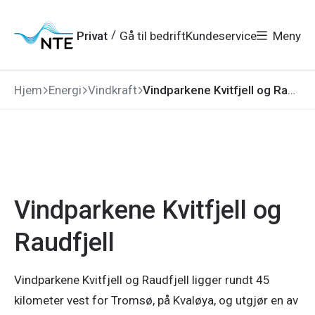
Gå
Gå
Gå
Gå
til
til
til
til
hovedmeny
søk
/
Privat
Gå til bedrift
Kundeservice
Meny
hovedinnhold
bunnområde
Hjem
Energi
Vindkraft
Vindparkene Kvitfjell og Raudfjell
Vindparkene Kvitfjell og
Raudfjell
Vindparkene Kvitfjell og Raudfjell ligger rundt 45
kilometer vest for Tromsø, på Kvaløya, og utgjør en av