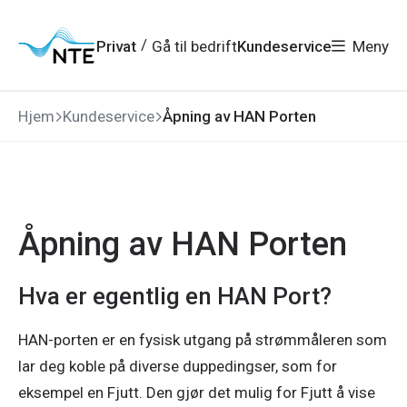
Gå
Gå
Gå
Gå
til
til
til
til
hovedmeny
søk
/
Privat
Gå til bedrift
Kundeservice
Meny
hovedinnhold
bunnområde
Hjem
Kundeservice
Åpning av HAN Porten
Åpning av HAN Porten
Hva er egentlig en HAN Port?
HAN-porten er en fysisk utgang på strømmåleren som 
lar deg koble på diverse duppedingser, som for 
eksempel en Fjutt. Den gjør det mulig for Fjutt å vise 