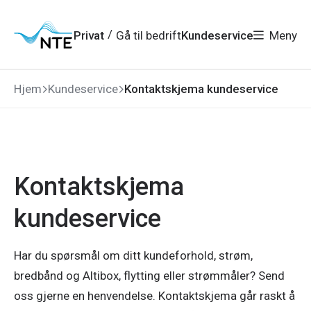
Gå
Gå
Gå
Gå
til
til
til
til
hovedmeny
søk
/
Privat
Gå til bedrift
Kundeservice
Meny
hovedinnhold
bunnområde
Hjem
Kundeservice
Kontaktskjema kundeservice
Kontaktskjema
kundeservice
Har du spørsmål om ditt kundeforhold, strøm,
bredbånd og Altibox, flytting eller strømmåler? Send
oss gjerne en henvendelse. Kontaktskjema går raskt å