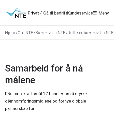
Gå
Gå
Gå
Gå
til
til
til
til
hovedmeny
søk
/
Privat
Gå til bedrift
Kundeservice
Meny
hovedinnhold
bunnområde
Hjem
Om NTE
Bærekraft i NTE
Dette er bærekraft i NTE
Samarbeid for å nå
målene
FNs bærekraftsmål 17 handler om å styrke
gjennomføringsmidlene og fornye globale
partnerskap for