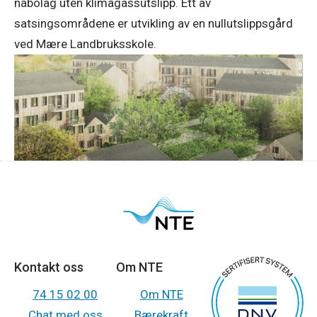
nabolag uten klimagassutslipp. Ett av
satsingsområdene er utvikling av en nullutslippsgård
ved Mære Landbruksskole.
Kontakt oss
Om NTE
74 15 02 00
Om NTE
Chat med oss
Bærekraft