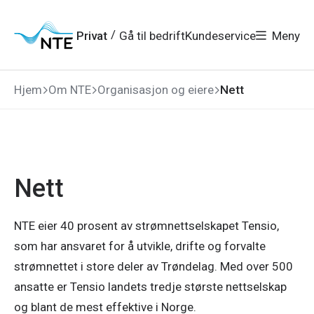
Gå
Gå
Gå
Gå
til
til
til
til
hovedmeny
søk
/
Privat
Gå til bedrift
Kundeservice
Meny
hovedinnhold
bunnområde
Hjem
Om NTE
Organisasjon og eiere
Nett
Nett
NTE eier 40 prosent av strømnettselskapet Tensio,
som har ansvaret for å utvikle, drifte og forvalte
strømnettet i store deler av Trøndelag. Med over 500
ansatte er Tensio landets tredje største nettselskap
og blant de mest effektive i Norge.