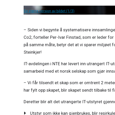
Se større versjon av bildet (1/3)
– Siden vi begynte å systematisere innsamlingen a
Co2, forteller Per-Ivar Finstad, som er leder for 
på samme måte, betyr det at vi sparer miljøet fo
Steinkjer!
IT-avdelingen i NTE har levert inn utrangert IT-
samarbeid med et norsk selskap som gjør innsa
– Vi får tilsendt et skap som er omtrent 2 meter 
har fylt opp skapet, blir skapet sendt tilbake til f
Deretter blir alt det utrangerte IT-utstyret gjen
Utstyr som ikke kan gjenbrukes, blir resirkule