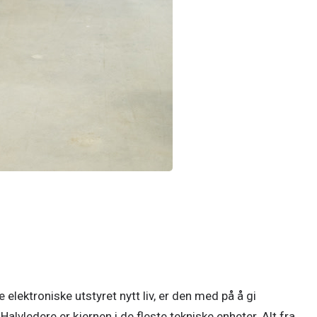
elektroniske utstyret nytt liv, er den med på å gi 
lvledere er kjernen i de fleste tekniske enheter. Alt fra 