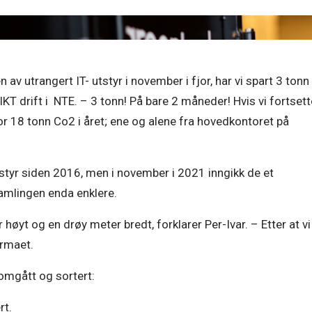
v utrangert IT- utstyr i november i fjor, har vi spart 3 tonn 
IKT drift i  NTE. – 3 tonn! På bare 2 måneder! Hvis vi fortsette
r 18 tonn Co2 i året; ene og alene fra hovedkontoret på 
utstyr siden 2016, men i november i 2021 inngikk de et 
mlingen enda enklere. 
høyt og en drøy meter bredt, forklarer Per-Ivar. – Etter at vi 
irmaet. 
nomgått og sortert: 
rt.