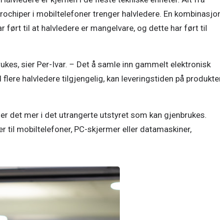
rochiper i mobiltelefoner trenger halvledere. En kombinasjon
ørt til at halvledere er mangelvare, og dette har ført til 
rukes, sier Per-Ivar. – Det å samle inn gammelt elektronisk 
flere halvledere tilgjengelig, kan leveringstiden på produkter 
m, er det mer i det utrangerte utstyret som kan gjenbrukes. 
er til mobiltelefoner, PC-skjermer eller datamaskiner, 