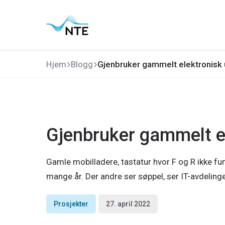
Gå
Gå
Gå
Gå
til
til
til
til
hovedmeny
søk
hovedinnhold
bunnområde
Hjem
Blogg
Gjenbruker gammelt elektronisk 
Gjenbruker gammelt el
Gamle mobilladere, tastatur hvor F og R ikke fung
mange år. Der andre ser søppel, ser IT-avdelinge
Prosjekter
27. april 2022