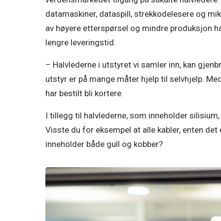
datamaskiner, dataspill, strekkodelesere og mik
av høyere etterspørsel og mindre produksjon har f
lengre leveringstid. 
– Halvlederne i utstyret vi samler inn, kan gjenb
utstyr er på mange måter hjelp til selvhjelp. Med 
har bestilt bli kortere.
I tillegg til halvlederne, som inneholder silisiu
Visste du for eksempel at alle kabler, enten det 
inneholder både gull og kobber? 