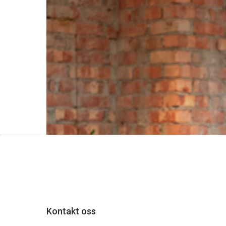
Tv og internett
21. aug. 2025
Pass på at du får det beste nettet 
Er du avhengig av topp hjemmenett? Da må du ten
og
satellitt
.
Les mer
Kontakt oss