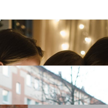
ula
nte med julestjerner, adventslysestaker og lysslynger. Men v
røm og internett
du vil tegne nye – her er alt du trenger å vite når du bytter 