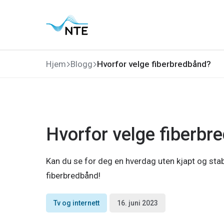
Gå
Gå
Gå
Gå
til
til
til
til
hovedmeny
søk
hovedinnhold
bunnområde
Hjem
Blogg
Hvorfor velge fiberbredbånd?
Hvorfor velge fiberbr
Kan du se for deg en hverdag uten kjapt og stabil
fiberbredbånd!
Tv og internett
16. juni 2023