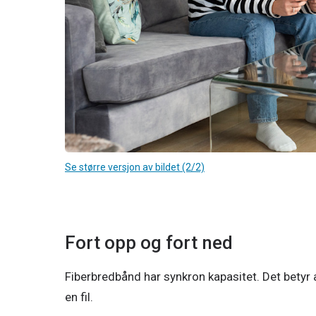
Se større versjon av bildet (2/2)
Fort opp og fort ned
Fiberbredbånd har synkron kapasitet. Det betyr at 
en fil. 