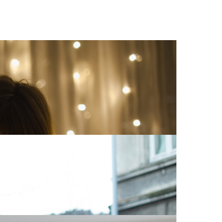
isste du at det trådløse nettet ditt faktisk kan
bolig.