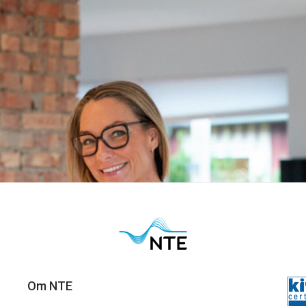
hjemme!
ke på hva slags løsning du velger! Vi hjelper deg med å se 
Om NTE