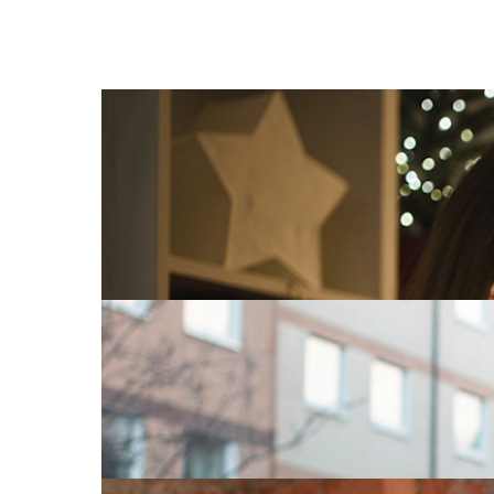
Tv og internett
24. nov. 2025
7 triks for å få bedre trådløst nett i j
Det er lite som skaper mer julestemning enn å py
bli dårligere hvis du kobler opp mange lys?
Les mer
Strøm
Tv og internett
22. okt. 2025
På flyttefot? Slik gjør du det med st
Enten du vil ta med deg abonnementene dine eller 
Les mer