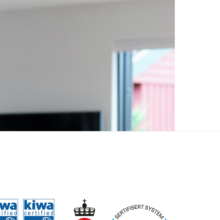
forskjellen på fiberbredbånd, 5G, hybridfiber