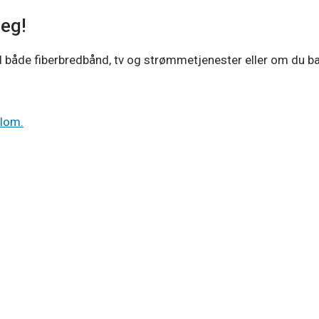
deg!
 både fiberbredbånd, tv og strømmetjenester eller om du ba
llom.