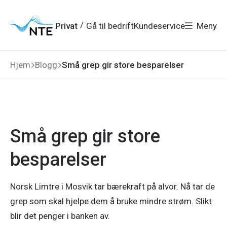
Gå
Gå
Gå
Gå
til
til
til
til
hovedmeny
søk
/
Privat
Gå til bedrift
Kundeservice
Meny
hovedinnhold
bunnområde
Hjem
Blogg
Små grep gir store besparelser
Små grep gir store
besparelser
Norsk Limtre i Mosvik tar bærekraft på alvor. Nå tar de
grep som skal hjelpe dem å bruke mindre strøm. Slikt
blir det penger i banken av.