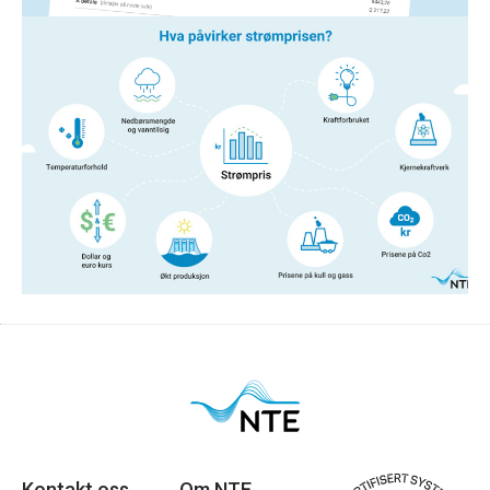
Strøm
14. jan. 2026
Hva påvirker strømprisen?
Er du nysgjerrig på hva og hvem som egentlig
bestemmer hvor mye strømmen koster?
Les mer
Kontakt oss
Om NTE