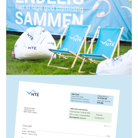
Strøm
1. juli 2026
Spar strøm i sommer!
Lysere og varmere dager gjør ikke bare noe med
humøret vårt – de kan også gjøre underverker for
strømregningen din. Her er 12 enkle strømsparetips
fra oss til deg!
Les mer
Strøm
5. mars 2026
Slik leser du NTEs strømfaktura
Hvis du lurer på noe som har med strømfakturaen fra
NTE å gjøre, har vi laget en forklaring på de ulike
elementene her.
Les mer