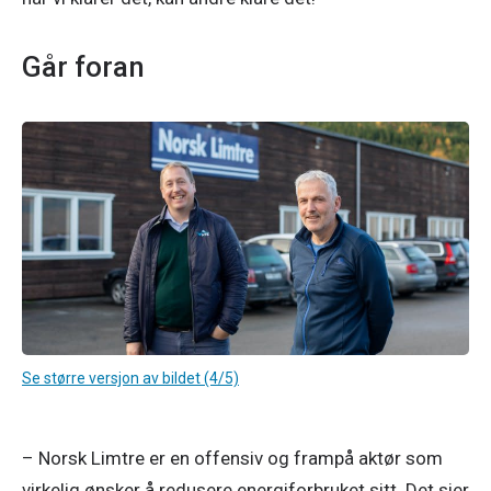
Går foran
Se større versjon av bildet (4/5)
– Norsk Limtre er en offensiv og frampå aktør som 
virkelig ønsker å redusere energiforbruket sitt. Det sier 