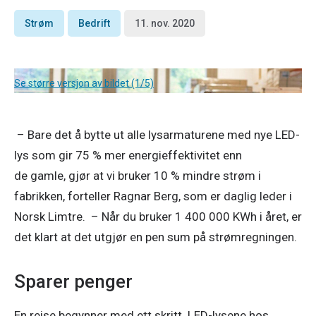
Strøm
Bedrift
11. nov. 2020
Se større versjon av bildet (1/5)
 – Bare det å bytte ut alle lysarmaturene med nye LED-
lys som gir 75 % mer energieffektivitet enn 
de gamle, gjør at vi bruker 10 % mindre strøm i 
fabrikken, forteller Ragnar Berg, som er daglig leder i 
Norsk Limtre.  – Når du bruker 1 400 000 KWh i året, er 
det klart at det utgjør en pen sum på strømregningen. 
Sparer penger
En reise begynner med ett skritt. LED-lysene hos 