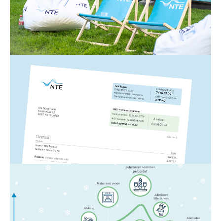
strømregningen din. Her er 12 enkle strømsparetips
fra oss til deg!
Les mer
Strøm
5. mars 2026
Slik leser du NTEs strømfaktura
Hvis du lurer på noe som har med strømfakturaen fra
NTE å gjøre, har vi laget en forklaring på de ulike
elementene her.
Les mer
Strøm
23. nov. 2025
Denne timen bruker vi mest strøm
Kan du gjette hvilken time i året vi nordmenn bruker