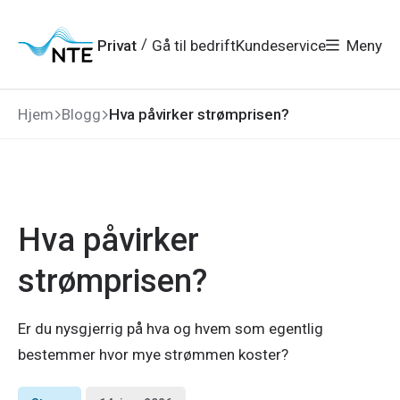
Gå
Gå
Gå
Gå
til
til
til
til
hovedmeny
søk
/
Privat
Gå til bedrift
Kundeservice
Meny
hovedinnhold
bunnområde
Hjem
Blogg
Hva påvirker strømprisen?
Hva påvirker
strømprisen?
Er du nysgjerrig på hva og hvem som egentlig
bestemmer hvor mye strømmen koster?