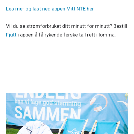
Les mer og last ned appen Mitt NTE her
Vil du se strømforbruket ditt minutt for minutt? Bestill 
Fjutt
 i appen å få rykende ferske tall rett i lomma. 
Strøm
1. juli 2026
Spar strøm i sommer!
Lysere og varmere dager gjør ikke bare noe med
humøret vårt – de kan også gjøre underverker for