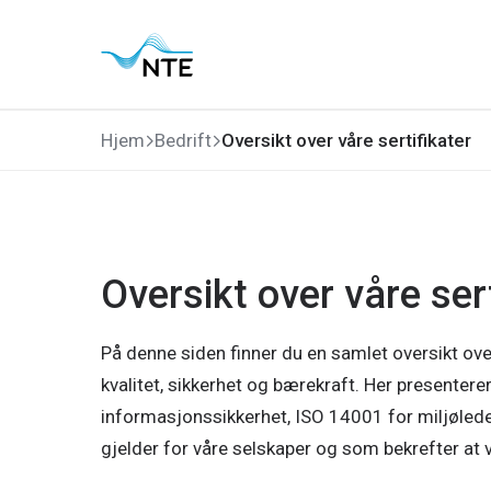
Gå
Gå
Gå
Gå
til
til
til
til
hovedmeny
søk
hovedinnhold
bunnområde
Hjem
Bedrift
Oversikt over våre sertifikater
Oversikt over våre ser
På denne siden finner du en samlet oversikt ov
kvalitet, sikkerhet og bærekraft. Her presentere
informasjonssikkerhet, ISO 14001 for miljølede
gjelder for våre selskaper og som bekrefter at v