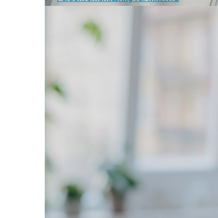
Personvern og dine rettigheter
En oversikt over dine personvernrettighete
Retningslinjer for informasjonsk
En oversikt over hvordan vi bruker informa
Samtykker og informasjonskapsler
Vi respekterer ditt personvern og gir deg full k