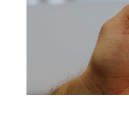
Administrer dine samtykker
Du kan enkelt administrere hvilke samtykker
samtykkeportal
.
Endre dine cookie-innstillinger
Tilpass hvordan vi bruker informasjonskapsl