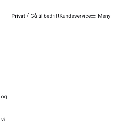
/
Privat
Gå til bedrift
Kundeservice
Meny
t og
 vi