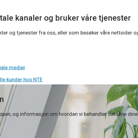
ale kanaler og bruker våre tjenester
er og tjenester fra oss, eller som besøker våre nettsider o
iale medier
lle kunder hos NTE
n
ppen, og informasjon om hvordan vi behandler dataene dine