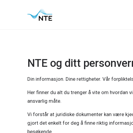
Gå
Gå
Gå
Gå
til
til
til
til
hovedmeny
søk
hovedinnhold
bunnområde
NTE og ditt personver
Din informasjon. Dine rettigheter. Vår forpliktel
Her finner du alt du trenger å vite om hvordan 
ansvarlig måte.
Vi forstår at juridiske dokumenter kan være kjed
gjort det enkelt for deg å finne riktig informas
besøkende.