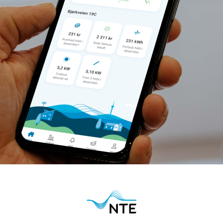
 du har gitt oss til markedsføring og kommunikasjon i
vår
er på enheten din.
Oppdater innstillingene dine her
.