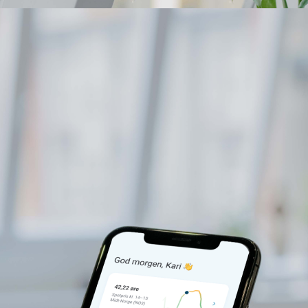
r hos NTE
apsler
sjonskapsler
ontroll over dine samtykker og preferanser.