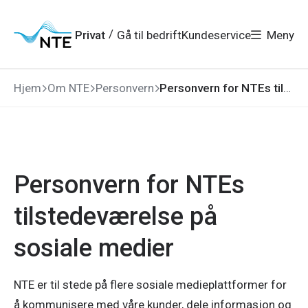
Gå
Gå
Gå
Gå
til
til
til
til
hovedmeny
søk
/
Privat
Gå til bedrift
Kundeservice
Meny
hovedinnhold
bunnområde
Hjem
Om NTE
Personvern
Personvern for NTEs tilstedeværelse på sosiale medier
Personvern for NTEs
tilstedeværelse på
sosiale medier
NTE er til stede på flere sosiale medieplattformer for
å kommunisere med våre kunder, dele informasjon og