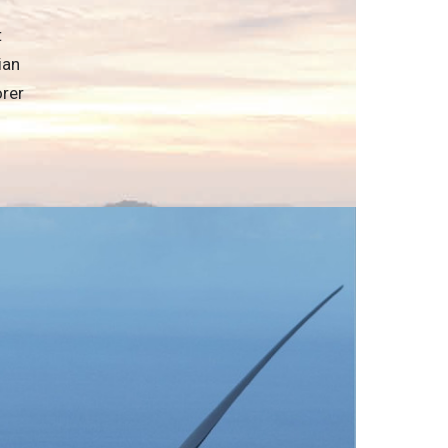
t
ian
orer