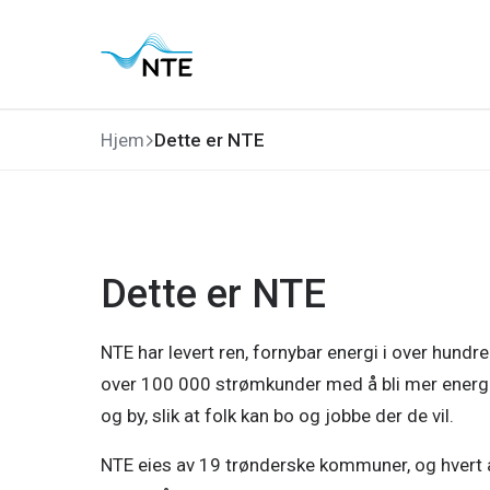
This page also exists in English
Gå
Gå
Gå
Gå
til
til
til
til
hovedmeny
søk
hovedinnhold
bunnområde
Hjem
Dette er NTE
Dette er NTE
NTE har levert ren, fornybar energi i over hundre å
over 100 000 strømkunder med å bli mer energief
og by, slik at folk kan bo og jobbe der de vil.
NTE eies av 19 trønderske kommuner, og hvert år