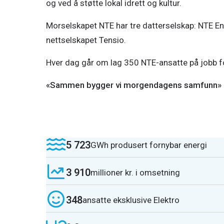
og ved å støtte lokal idrett og kultur.
Morselskapet NTE har tre datterselskap: NTE En
nettselskapet Tensio.
Hver dag går om lag 350 NTE-ansatte på jobb fo
«Sammen bygger vi morgendagens samfunn»
5 723
GWh produsert fornybar energi
3 910
millioner kr. i omsetning
348
ansatte eksklusive Elektro