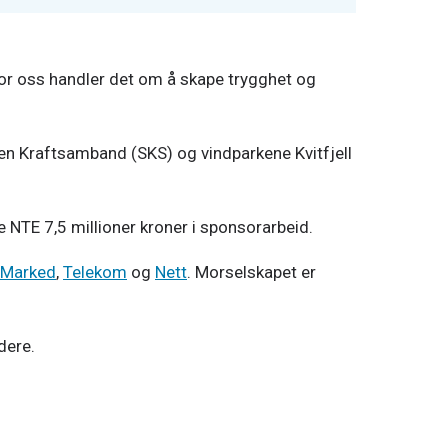
 For oss handler det om å skape trygghet og
ten Kraftsamband (SKS) og vindparkene Kvitfjell
e NTE 7,5 millioner kroner i sponsorarbeid.
Marked
,
Telekom
og
Nett
. Morselskapet er
dere.