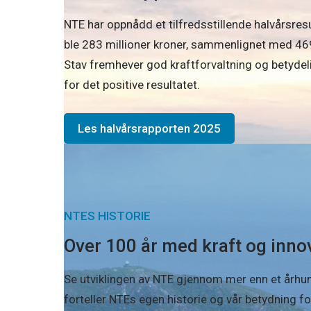
NTE har oppnådd et tilfredsstillende halvårsresul
ble 283 millioner kroner, sammenlignet med 469 
Stav fremhever god kraftforvaltning og betydel
for det positive resultatet.
Les halvårsrapporten 2025
NTES HISTORIE
Over 100 år med kraft og inno
Se utviklingen av NTE gjennom mer enn et århun
forteller NTEs egen historie og vår betydning f