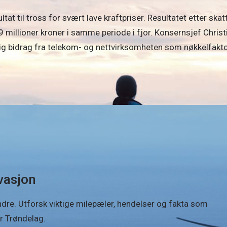
tat til tross for svært lave kraftpriser. Resultatet etter skat
millioner kroner i samme periode i fjor. Konsernsjef Christ
ig bidrag fra telekom- og nettvirksomheten som nøkkelfakt
vasjon
dre. Utforsk viktige milepæler, hendelser og fakta som
or Trøndelag.