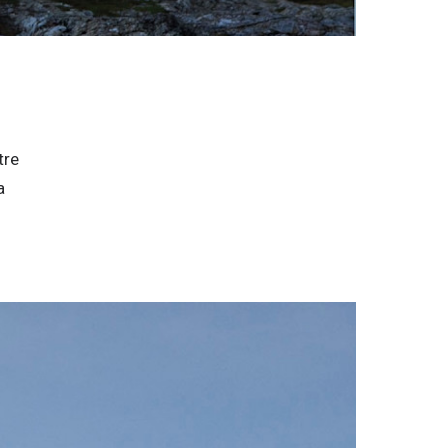
tre
a