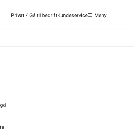
Go to English version
/
Privat
Gå til bedrift
Kundeservice
Meny
ygd
te