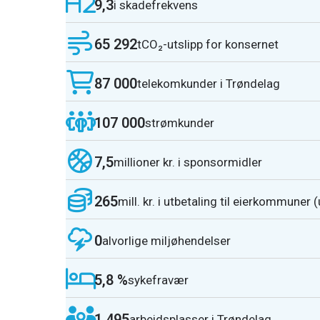
9,3
i skadefrekvens
65 292
tCO₂-utslipp for konsernet
87 000
telekomkunder i Trøndelag
107 000
strømkunder
7,5
millioner kr. i sponsormidler
265
mill. kr. i utbetaling til eierkommuner (
0
alvorlige miljøhendelser
5,8 %
sykefravær
1 495
arbeidsplasser i Trøndelag