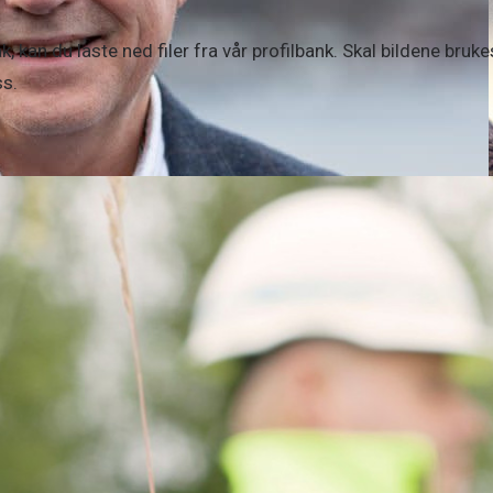
, kan du laste ned filer fra vår profilbank. Skal bildene brukes
ss.
m kraftløft i Finnmark
kling av vindkraft i Finnmark. Samarbeidet er et felles løft 