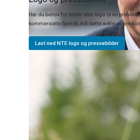
Har du behov for bilder eller logo til en pressesak
kommersielle formål, må dette avklares med o
Last ned NTE logo og pressebilder
NTE, SKS og Nordkraft går sammen o
Nordkraft, SKS og NTE går sammen om videre utvi
industriløftet for ...
Les mer