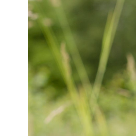
Årsresultat 2025: Solid NTE-resultat
Svært lave kraftpriser preger NTEs 2025-resultat
kroner i 2024. NTE la ...
Les mer
JM Hansen kjøper NTE Elektro
Den familieeide elektroentreprenøren JM Hanse
Les mer
Tilfredsstillende NTE-resultat tross
NTE har oppnådd et tilfredsstillende halvårsresu
469 millioner ...
Les mer
Alcoa og NTE inngår kraftavtale fo