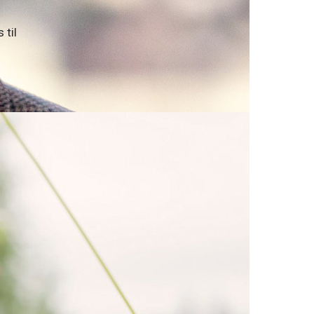
 til
og en tydelig ambisjon om å bidra til kraft- og