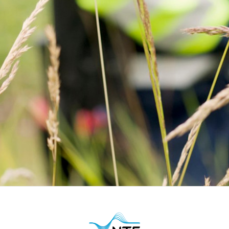
raftkontrakt for aluminiumsverket på Mosjøen. Avtalen øker
y kraftavtale
ergi. Avtalen gir tilgang til 3 TWh og styrker selskapets evne 