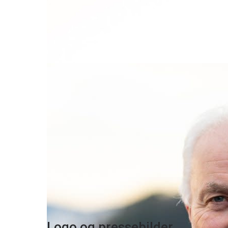
Fagansvarlig kommunikasjonsrådgiver
Telefon:
99 04 50 24
E-post:
erik.dahl@nte.no
Trygve Kvernland
Leder Myndighetskontakt
Telefon:
91 31 13 57
E-post:
trygve.kvernland@nte.no
Logo og pressebilder