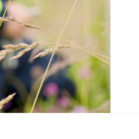
 prissikringsgraden ved verket.
til å levere forutsigbar kraft til industrikundene