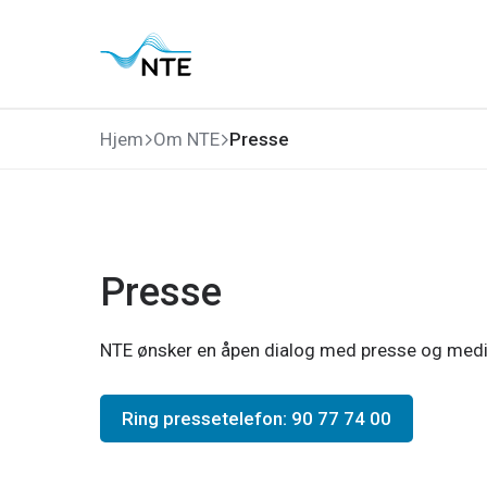
Gå
Gå
Gå
Gå
til
til
til
til
hovedmeny
søk
hovedinnhold
bunnområde
Hjem
Om NTE
Presse
Presse
NTE ønsker en åpen dialog med presse og medier
Ring pressetelefon: 90 77 74 00