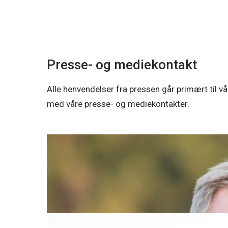
Presse- og mediekontakt
Alle henvendelser fra pressen går primært til vår
med våre presse- og mediekontakter.
Inge Bartnes
Konserndirektør mennesker og kommunikasjon
Telefon:
95 23 67 48
E-post:
inge.bartnes@nte.no
Erik Dahl