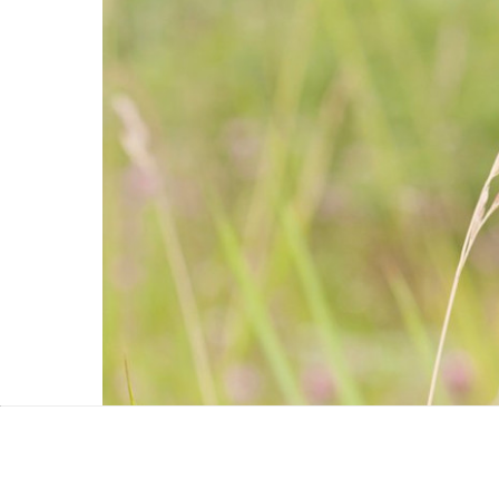
NTE og Alcoa Norway AS har undertegnet en ny k
Les mer
NTE styrker posisjonen i NO4 med n
NTE har inngått en tiårig kraftavtale med Siso En
i nord.
Les mer