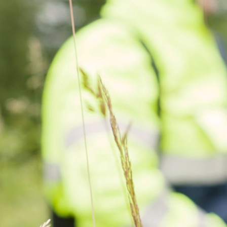
 tross lave kraftpriser
. NTE-konsernet leverte likevel et solid resultat etter skatt
n, med hovedkontor i Tromsø, kjøper NTE Elektro.
 svært lave kraftpriser
ltat til tross for svært lave kraftpriser. Resultatet etter sk
r Mosjøen