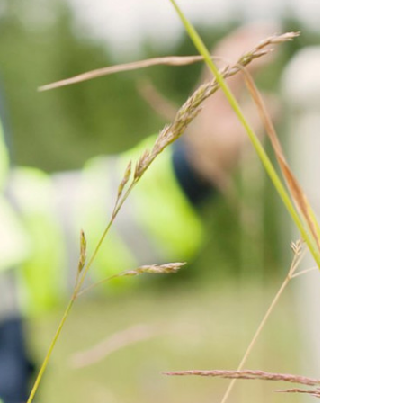
 på 473 millioner kroner, mot 457 millioner
att ble 283 millioner kroner, sammenlignet med