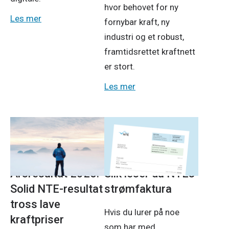
hvor behovet for ny
Les mer
fornybar kraft, ny
industri og et robust,
framtidsrettet kraftnett
er stort.
Les mer
Pressemeldinger
Strøm
23. april 2026
5. mars 2026
Årsresultat 2025:
Slik leser du NTEs
Solid NTE-resultat
strømfaktura
tross lave
Hvis du lurer på noe
kraftpriser
som har med