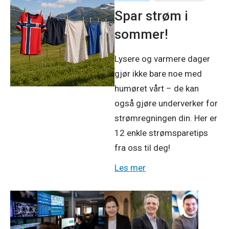
Spar strøm i
sommer!
Lysere og varmere dager
gjør ikke bare noe med
humøret vårt – de kan
også gjøre underverker for
strømregningen din. Her er
12 enkle strømsparetips
fra oss til deg!
Les mer
Produkter og tjenester
Pressemeldinger
Bedrift
11. mai 2026