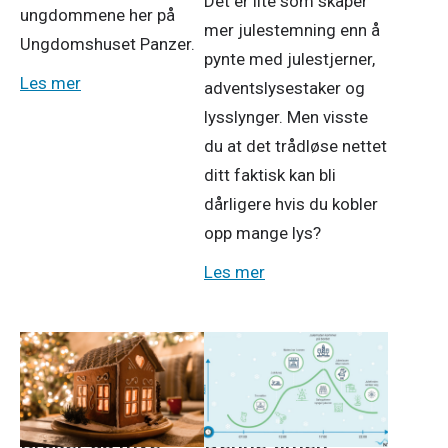
Det er lite som skaper
ungdommene her på
mer julestemning enn å
Ungdomshuset Panzer.
pynte med julestjerner,
Les mer
adventslysestaker og
lysslynger. Men visste
du at det trådløse nettet
ditt faktisk kan bli
dårligere hvis du kobler
opp mange lys?
Les mer
Strøm
Strøm
23. nov. 2025
23. nov. 2025
Bruker du mye
Denne timen