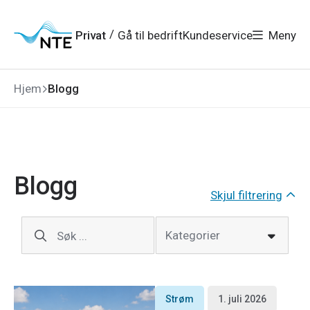
Gå
Gå
Gå
Gå
til
til
til
til
hovedmeny
søk
/
Privat
Gå til bedrift
Kundeservice
Meny
hovedinnhold
bunnområde
Hjem
Blogg
Blogg
Skjul filtrering
Kategorier
Søk ...
Strøm
1. juli 2026