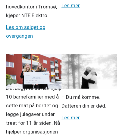
Les mer
hovedkontor i Tromsø,
kjøper NTE Elektro.
Les om salget og
overgangen
11. des. 2025
5. des. 2025
Ringer i vannet
Må lære seg å leve
livet på nytt
Det begynte da hun hjalp
10 barnefamilier med å
– Du må komme.
sette mat på bordet og
Datteren din er død.
legge julegaver under
Les mer
treet for 11 år siden. Nå
hjelper organisasjonen