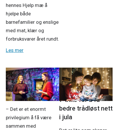
hennes Hjelp mæ å
hjelpe både
barnefamilier og enslige
med mat, klær og
forbruksvarer året rundt.
Les mer
28. nov. 2025
Tv og internett
24. nov. 2025
Hurra for
ungdommen!
7 triks for å få
bedre trådløst nett
– Det er et enormt
i jula
privilegium å få være
sammen med