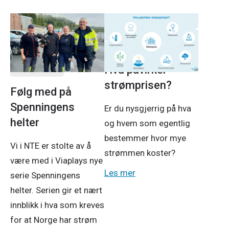
Om NTE
Strøm
Prosjekter
14. jan. 2026
2. feb. 2026
Hva påvirker
strømprisen?
Følg med på
Spenningens
Er du nysgjerrig på hva
helter
og hvem som egentlig
bestemmer hvor mye
Vi i NTE er stolte av å
strømmen koster?
være med i Viaplays nye
Les mer
serie Spenningens
helter. Serien gir et nært
innblikk i hva som kreves
for at Norge har strøm