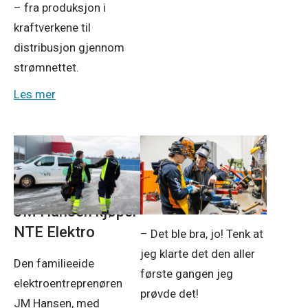
– fra produksjon i
kraftverkene til
distribusjon gjennom
strømnettet.
Les mer
Pressemeldinger
18. des. 2025
5. jan. 2026
Mekking og
mestring
JM Hansen kjøper
NTE Elektro
– Det ble bra, jo! Tenk at
jeg klarte det den aller
Den familieeide
første gangen jeg
elektroentreprenøren
prøvde det!
JM Hansen, med