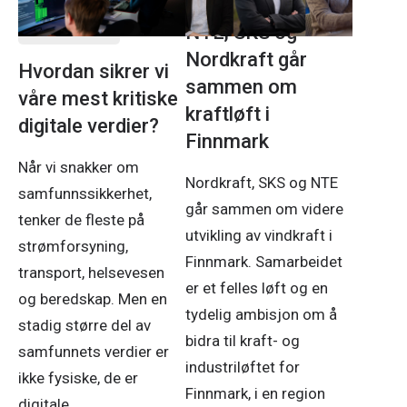
18. juni 2026
NTE, SKS og
Nordkraft går
Hvordan sikrer vi
sammen om
våre mest kritiske
kraftløft i
digitale verdier?
Finnmark
Når vi snakker om
Nordkraft, SKS og NTE
samfunnssikkerhet,
går sammen om videre
tenker de fleste på
utvikling av vindkraft i
strømforsyning,
Finnmark. Samarbeidet
transport, helsevesen
er et felles løft og en
og beredskap. Men en
tydelig ambisjon om å
stadig større del av
bidra til kraft- og
samfunnets verdier er
industriløftet for
ikke fysiske, de er
Finnmark, i en region
digitale.