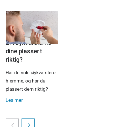
Strøm
20. nov. 2025
Er røykvarslerne
dine plassert
riktig?
Har du nok røykvarslere
hjemme, og har du
plassert dem riktig?
Les mer