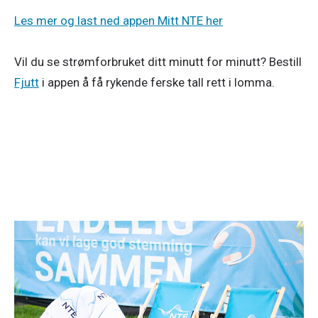
Les mer og last ned appen Mitt NTE her
Vil du se strømforbruket ditt minutt for minutt? Bestill 
Fjutt
 i appen å få rykende ferske tall rett i lomma. 
Strøm
1. juli 2026
Spar strøm i sommer!
Lysere og varmere dager gjør ikke bare noe med
humøret vårt – de kan også gjøre underverker for