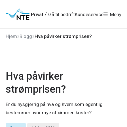
Gå
Gå
Gå
Gå
til
til
til
til
hovedmeny
søk
/
Privat
Gå til bedrift
Kundeservice
Meny
hovedinnhold
bunnområde
Hjem
Blogg
Hva påvirker strømprisen?
Hva påvirker
strømprisen?
Er du nysgjerrig på hva og hvem som egentlig
bestemmer hvor mye strømmen koster?