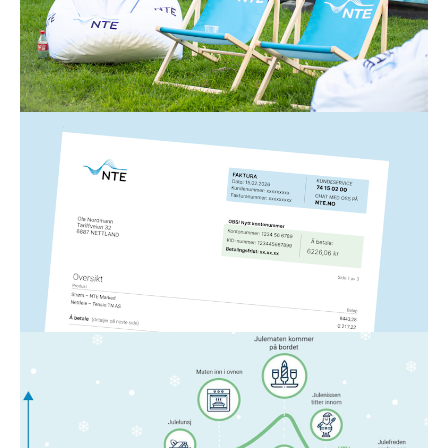
strømregningen din. Her er 12 enkle strømsparetips
fra oss til deg!
Les mer
Strøm
5. mars 2026
Slik leser du NTEs strømfaktura
Hvis du lurer på noe som har med strømfakturaen fra
NTE å gjøre, har vi laget en forklaring på de ulike
elementene her.
Les mer
Strøm
23. nov. 2025
Denne timen bruker vi mest strøm
Kan du gjette hvilken time i året vi nordmenn bruker