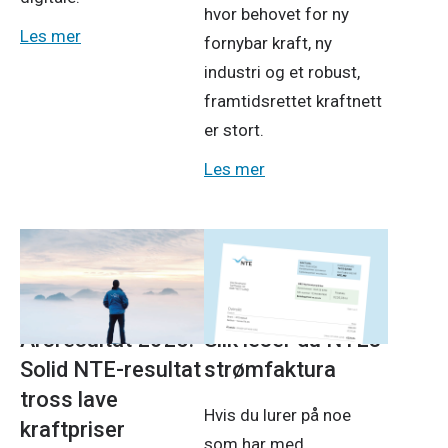
hvor behovet for ny
Les mer
fornybar kraft, ny
industri og et robust,
framtidsrettet kraftnett
er stort.
Les mer
Pressemeldinger
Strøm
23. april 2026
5. mars 2026
Årsresultat 2025:
Slik leser du NTEs
Solid NTE-resultat
strømfaktura
tross lave
Hvis du lurer på noe
kraftpriser
som har med