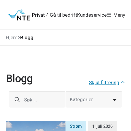
Gå
Gå
Gå
Gå
til
til
til
til
hovedmeny
søk
/
Privat
Gå til bedrift
Kundeservice
Meny
hovedinnhold
bunnområde
Hjem
Blogg
Blogg
Skjul filtrering
Kategorier
Søk ...
Strøm
1. juli 2026