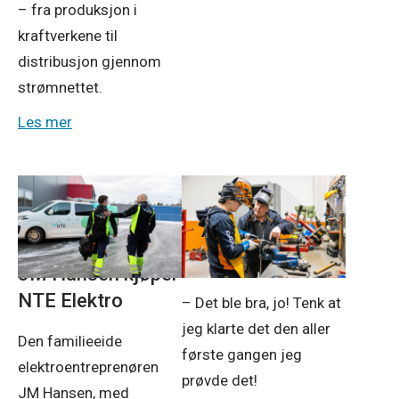
– fra produksjon i
kraftverkene til
distribusjon gjennom
strømnettet.
Les mer
Pressemeldinger
18. des. 2025
5. jan. 2026
Mekking og
mestring
JM Hansen kjøper
NTE Elektro
– Det ble bra, jo! Tenk at
jeg klarte det den aller
Den familieeide
første gangen jeg
elektroentreprenøren
prøvde det!
JM Hansen, med