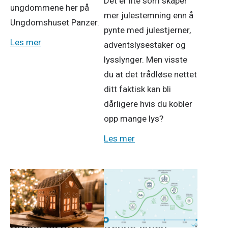
Det er lite som skaper
ungdommene her på
mer julestemning enn å
Ungdomshuset Panzer.
pynte med julestjerner,
Les mer
adventslysestaker og
lysslynger. Men visste
du at det trådløse nettet
ditt faktisk kan bli
dårligere hvis du kobler
opp mange lys?
Les mer
Strøm
Strøm
23. nov. 2025
23. nov. 2025
Bruker du mye
Denne timen