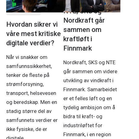
18. juni 2026
NTE, SKS og
Nordkraft går
Hvordan sikrer vi
sammen om
våre mest kritiske
kraftløft i
digitale verdier?
Finnmark
Når vi snakker om
Nordkraft, SKS og NTE
samfunnssikkerhet,
går sammen om videre
tenker de fleste på
utvikling av vindkraft i
strømforsyning,
Finnmark. Samarbeidet
transport, helsevesen
er et felles løft og en
og beredskap. Men en
tydelig ambisjon om å
stadig større del av
bidra til kraft- og
samfunnets verdier er
industriløftet for
ikke fysiske, de er
Finnmark, i en region
digitale.