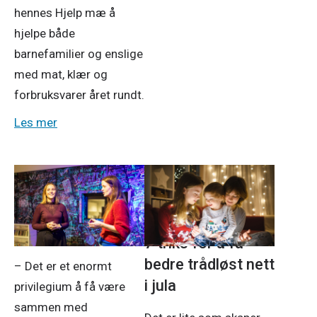
hennes Hjelp mæ å
hjelpe både
barnefamilier og enslige
med mat, klær og
forbruksvarer året rundt.
Les mer
28. nov. 2025
Tv og internett
24. nov. 2025
Hurra for
ungdommen!
7 triks for å få
bedre trådløst nett
– Det er et enormt
i jula
privilegium å få være
sammen med