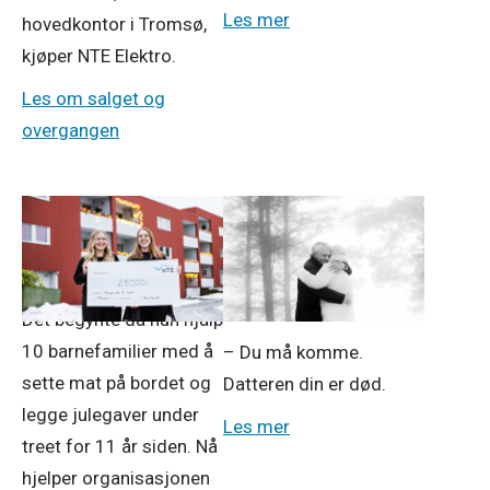
Les mer
hovedkontor i Tromsø,
kjøper NTE Elektro.
Les om salget og
overgangen
11. des. 2025
5. des. 2025
Ringer i vannet
Må lære seg å leve
livet på nytt
Det begynte da hun hjalp
10 barnefamilier med å
– Du må komme.
sette mat på bordet og
Datteren din er død.
legge julegaver under
Les mer
treet for 11 år siden. Nå
hjelper organisasjonen