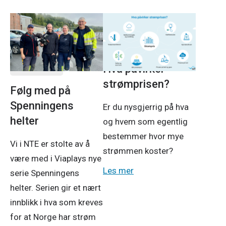
Om NTE
Strøm
Prosjekter
14. jan. 2026
2. feb. 2026
Hva påvirker
strømprisen?
Følg med på
Spenningens
Er du nysgjerrig på hva
helter
og hvem som egentlig
bestemmer hvor mye
Vi i NTE er stolte av å
strømmen koster?
være med i Viaplays nye
Les mer
serie Spenningens
helter. Serien gir et nært
innblikk i hva som kreves
for at Norge har strøm