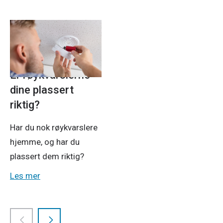
Strøm
20. nov. 2025
Er røykvarslerne
dine plassert
riktig?
Har du nok røykvarslere
hjemme, og har du
plassert dem riktig?
Les mer