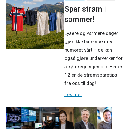
Spar strøm i
sommer!
Lysere og varmere dager
gjør ikke bare noe med
humøret vårt – de kan
også gjøre underverker for
strømregningen din. Her er
12 enkle strømsparetips
fra oss til deg!
Les mer
Produkter og tjenester
Pressemeldinger
Bedrift
11. mai 2026