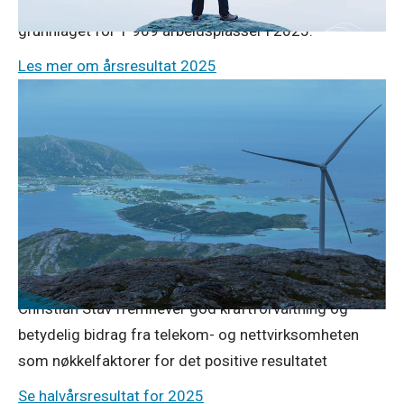
i 2024. NTE la også gjennom sin virksomhet
grunnlaget for 1 969 arbeidsplasser i 2025.
Les mer om årsresultat 2025
Pressemeldinger
29. aug. 2025
Tilfredsstillende NTE-resultat tross
svært lave kraftpriser
NTE har oppnådd et tilfredsstillende halvårsresultat til
tross for svært lave kraftpriser. Resultatet etter skatt
ble 283 millioner kroner, sammenlignet med 469
millioner kroner i samme periode i fjor. Konsernsjef
Christian Stav fremhever god kraftforvaltning og
betydelig bidrag fra telekom- og nettvirksomheten
som nøkkelfaktorer for det positive resultatet
Se halvårsresultat for 2025