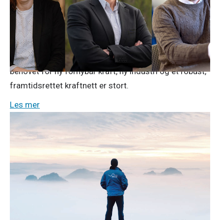
Nordkraft, SKS og NTE går sammen om videre
utvikling av vindkraft i Finnmark. Samarbeidet er et
felles løft og en tydelig ambisjon om å bidra til kraft-
og industriløftet for Finnmark, i en region hvor
behovet for ny fornybar kraft, ny industri og et robust,
framtidsrettet kraftnett er stort.
Les mer
Pressemeldinger
23. april 2026
Årsresultat 2025: Solid NTE-resultat
tross lave kraftpriser
Svært lave kraftpriser preger NTEs 2025-resultat.
NTE-konsernet leverte likevel et solid resultat etter
skatt på 473 millioner kroner, mot 457 millioner kroner