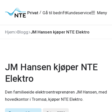
Gå
Gå
Gå
Gå
til
til
til
til
hovedmeny
søk
/
Privat
Gå til bedrift
Kundeservice
Meny
hovedinnhold
bunnområde
Hjem
Blogg
JM Hansen kjøper NTE Elektro
JM Hansen kjøper NTE
Elektro
Den familieeide elektroentreprenøren JM Hansen, med
hovedkontor i Tromsø, kjøper NTE Elektro.