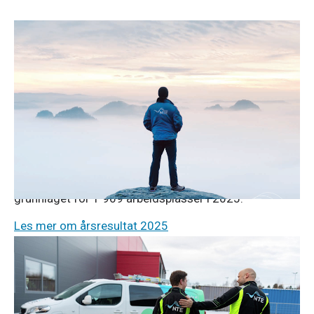
Pressemeldinger
23. april 2026
Årsresultat 2025: Solid NTE-resultat
tross lave kraftpriser
Svært lave kraftpriser preger NTEs 2025-resultat.
NTE-konsernet leverte likevel et solid resultat etter
skatt på 473 millioner kroner, mot 457 millioner kroner
i 2024. NTE la også gjennom sin virksomhet
grunnlaget for 1 969 arbeidsplasser i 2025.
Les mer om årsresultat 2025
Pressemeldinger
5. jan. 2026
JM Hansen kjøper NTE Elektro
Den familieeide elektroentreprenøren JM Hansen, med