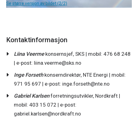
Se større versjon av bildet (2/2)
Kontaktinformasjon
Liina Veerme
konsernsjef, SKS | mobil: 476 68 248
| e-post: liina.veerme@sks.no
Inge Forseth
konserndirektør, NTE Energi | mobil:
971 95 697 | e-post: inge.forseth@nte.no
Gabriel Karlsen
forretningsutvikler, Nordkraft |
mobil: 403 15 072 | e-post:
gabriel.karlsen@nordkraft.no