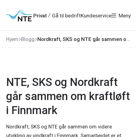
Gå
Gå
Gå
Gå
til
til
til
til
hovedmeny
søk
/
Privat
Gå til bedrift
Kundeservice
Meny
hovedinnhold
bunnområde
Hjem
Blogg
Nordkraft, SKS og NTE går sammen om kraftløft i Finnmark
NTE, SKS og Nordkraft
går sammen om kraftløft
i Finnmark
Nordkraft, SKS og NTE går sammen om videre
utvikling av vindkraft i Finnmark. Samarbeidet er et