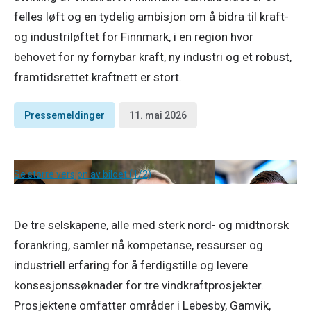
felles løft og en tydelig ambisjon om å bidra til kraft-
og industriløftet for Finnmark, i en region hvor
behovet for ny fornybar kraft, ny industri og et robust,
framtidsrettet kraftnett er stort.
Pressemeldinger
11. mai 2026
Se større versjon av bildet (1/2)
De tre selskapene, alle med sterk nord- og midtnorsk 
forankring, samler nå kompetanse, ressurser og 
industriell erfaring for å ferdigstille og levere 
konsesjonssøknader for tre vindkraftprosjekter. 
Prosjektene omfatter områder i Lebesby, Gamvik, 