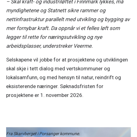
– Skal kraft- og industriløftet i Finnmark lykkes, må 
myndighetene og Statnett sikre rammer og 
nettinfrastruktur parallelt med utvikling og bygging av 
mer fornybar kraft. Da oppnår vi et felles løft som 
legger til rette for næringsutvikling og nye 
arbeidsplasser, understreker Veerme. 
Selskapene vil jobbe for at prosjektene og utviklingen 
skal skje i tett dialog med vertskommuner og 
lokalsamfunn, og med hensyn til natur, reindrift og 
eksisterende næringer. Søknadsfristen for 
prosjektene er 1. november 2026. 
Fra Skarvberget i Porsanger kommune.