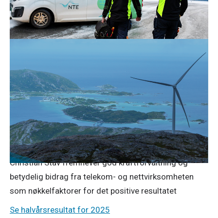
hovedkontor i Tromsø, kjøper NTE Elektro.
Les om salget og overgangen
Pressemeldinger
29. aug. 2025
Tilfredsstillende NTE-resultat tross
svært lave kraftpriser
NTE har oppnådd et tilfredsstillende halvårsresultat til
tross for svært lave kraftpriser. Resultatet etter skatt
ble 283 millioner kroner, sammenlignet med 469
millioner kroner i samme periode i fjor. Konsernsjef
Christian Stav fremhever god kraftforvaltning og
betydelig bidrag fra telekom- og nettvirksomheten
som nøkkelfaktorer for det positive resultatet
Se halvårsresultat for 2025