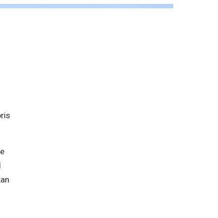
is 
e 
 
an 