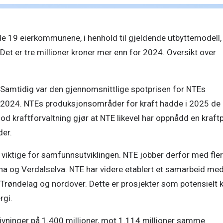
 de 19 eierkommunene, i henhold til gjeldende utbyttemodell, 
Det er tre millioner kroner mer enn for 2024. Oversikt over 
 Samtidig var den gjennomsnittlige spotprisen for NTEs 
2024. NTEs produksjonsområder for kraft hadde i 2025 de 
d kraftforvaltning gjør at NTE likevel har oppnådd en kraftpr
er. 
g viktige for samfunnsutviklingen. NTE jobber derfor med fler
na og Verdalselva. NTE har videre etablert et samarbeid med
 Trøndelag og nordover. Dette er prosjekter som potensielt k
gi. 
ivninger på 1.400 millioner, mot 1.114 millioner samme 