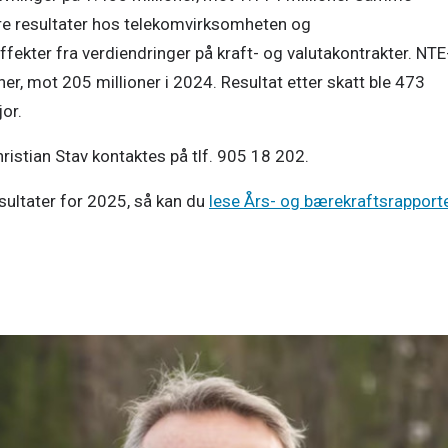
dre resultater hos telekomvirksomheten og 
ffekter fra verdiendringer på kraft- og valutakontrakter. NTE
r, mot 205 millioner i 2024. Resultat etter skatt ble 473 
or. 
istian Stav kontaktes på tlf. 905 18 202. 
ultater for 2025, så kan du 
lese Års- og bærekraftsrapporte
m kraftløft i Finnmark
kling av vindkraft i Finnmark. Samarbeidet er et felles løft 