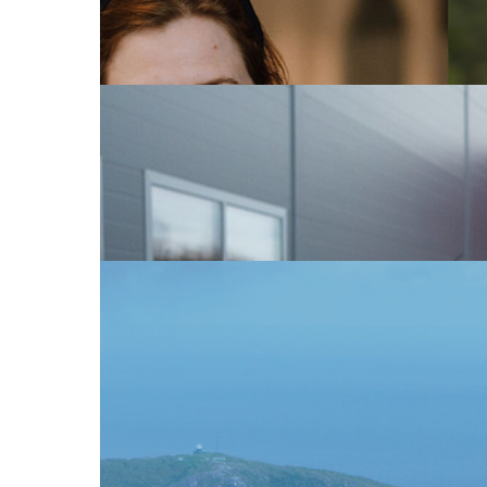
industriløftet for Finnmark, i en region hvor beho
Les mer
Pressemeldinger
5. jan. 2026
JM Hansen kjøper NTE Elektro
Den familieeide elektroentreprenøren JM Hanse
Les om salget og overgangen
Pressemeldinger
29. aug. 2025
Tilfredsstillende NTE-resultat tross
NTE har oppnådd et tilfredsstillende halvårsresu
469 millioner kroner i samme periode i fjor. Ko
nettvirksomheten som nøkkelfaktorer for det po
Se halvårsresultat for 2025