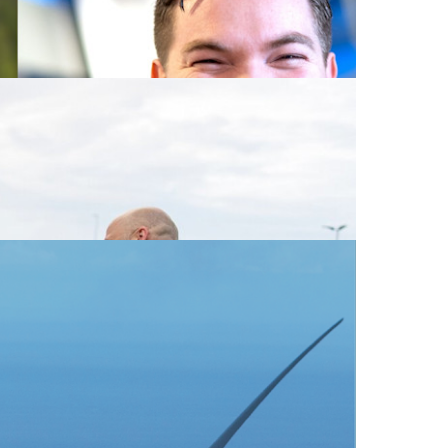
ttet kraftnett er stort.
att ble 283 millioner kroner, sammenlignet med
etydelig bidrag fra telekom- og