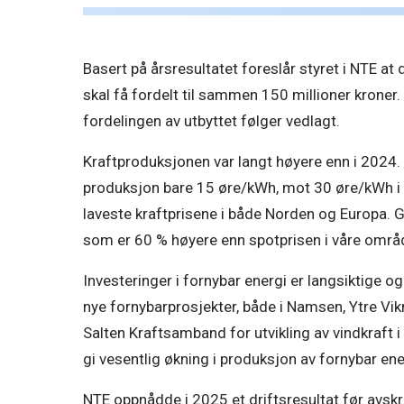
Basert på årsresultatet foreslår styret i NTE at
skal få fordelt til sammen 150 millioner kroner. 
fordelingen av utbyttet følger vedlagt. 
Kraftproduksjonen var langt høyere enn i 2024.
produksjon bare 15 øre/kWh, mot 30 øre/kWh i 
laveste kraftprisene i både Norden og Europa. Go
som er 60 % høyere enn spotprisen i våre områd
Investeringer i fornybar energi er langsiktige o
nye fornybarprosjekter, både i Namsen, Ytre Vik
Salten Kraftsamband for utvikling av vindkraft i
gi vesentlig økning i produksjon av fornybar ener
NTE oppnådde i 2025 et driftsresultat før avskr