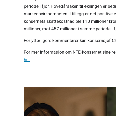
periode i fjor. Hovedårsaken til økningen er be
markedsvirksomheten. I tillegg er det positive e
konsernets skattekostnad ble 110 millioner krone
millioner, mot 457 millioner i samme periode i fj
For ytterligere kommentarer kan konsernsjef Chr
For mer informasjon om NTE-konsernet sine res
her
.
Pressemeldinger
11. mai 2026
NTE, SKS og Nordkraft går sammen o
Nordkraft, SKS og NTE går sammen om videre utvi