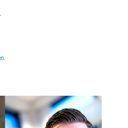
-
n 
og en tydelig ambisjon om å bidra til kraft- og