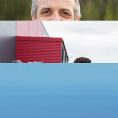
vet for ny fornybar kraft, ny industri og et robust, framtidsre
n, med hovedkontor i Tromsø, kjøper NTE Elektro.
 svært lave kraftpriser
ltat til tross for svært lave kraftpriser. Resultatet etter sk
nsernsjef Christian Stav fremhever god kraftforvaltning og b
sitive resultatet