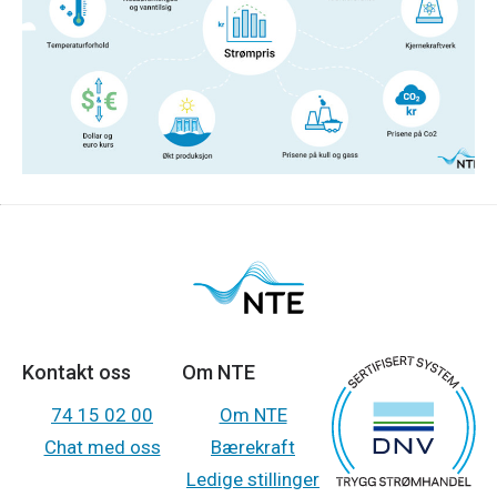
Er du nysgjerrig på hva og hvem som egentlig
bestemmer hvor mye strømmen koster?
Les mer
Kontakt oss
Om NTE
74 15 02 00
Om NTE
Chat med oss
Bærekraft
Ledige stillinger