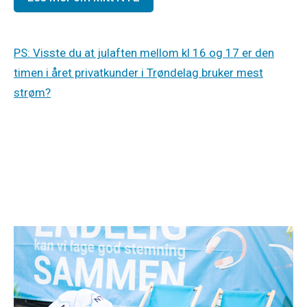
PS: Visste du at julaften mellom kl 16 og 17 er den
timen i året privatkunder i Trøndelag bruker mest
strøm?
Strøm
1. juli 2026
Spar strøm i sommer!
Lysere og varmere dager gjør ikke bare noe med