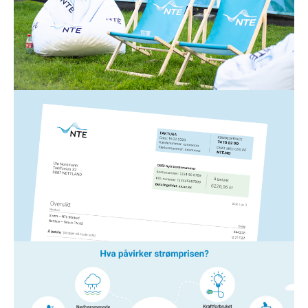
humøret vårt – de kan også gjøre underverker for
strømregningen din. Her er 12 enkle strømsparetips
fra oss til deg!
Les mer
Strøm
5. mars 2026
Slik leser du NTEs strømfaktura
Hvis du lurer på noe som har med strømfakturaen fra
NTE å gjøre, har vi laget en forklaring på de ulike
elementene her.
Les mer
Strøm
14. jan. 2026
Hva påvirker strømprisen?