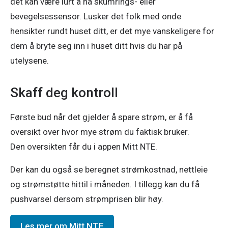
det kan være lurt å ha skumrings- eller 
bevegelsessensor. Lusker det folk med onde 
hensikter rundt huset ditt, er det mye vanskeligere for 
dem å bryte seg inn i huset ditt hvis du har på 
utelysene. 
Skaff deg kontroll
Første bud når det gjelder å spare strøm, er å få 
oversikt over hvor mye strøm du faktisk bruker. 

Den oversikten får du i appen Mitt NTE. 
Der
 kan du også se 
beregnet strømkostnad, nettleie 
og strømstøtte hittil i måneden.
 I tillegg kan du få 
pushvarsel dersom strømprisen blir høy.
Les mer om Mitt NTE