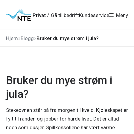
Gå
Gå
Gå
Gå
til
til
til
til
hovedmeny
søk
/
Privat
Gå til bedrift
Kundeservice
Meny
hovedinnhold
bunnområde
Hjem
Blogg
Bruker du mye strøm i jula?
Bruker du mye strøm i
jula?
Stekeovnen står på fra morgen til kveld. Kjøleskapet er
fylt til randen og jobber for harde livet. Det er alltid
noen som dusjer. Spillkonsollene har vært varme