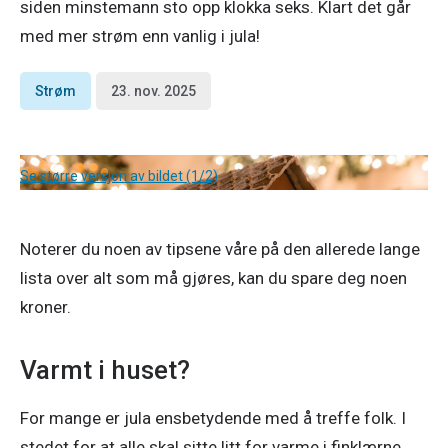
siden minstemann sto opp klokka seks. Klart det går
med mer strøm enn vanlig i jula!
Strøm
23. nov. 2025
Se større versjon av bildet (1/2)
Noterer du noen av tipsene våre på den allerede lange 
lista over alt som må gjøres, kan du spare deg noen 
kroner. 
Varmt i huset?
For mange er jula ensbetydende med å treffe folk. I 
stedet for at alle skal sitte litt for varme i finklærne, 