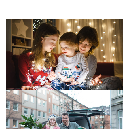
Tv og internett
24. nov. 2025
7 triks for å få bedre trådløst nett i jula
Det er lite som skaper mer julestemning enn å pynte
med julestjerner, adventslysestaker og lysslynger.
Men visste du at det trådløse nettet ditt faktisk kan bli
dårligere hvis du kobler opp mange lys?
Les mer
Strøm
Tv og internett
22. okt. 2025
På flyttefot? Slik gjør du det med strøm
og internett