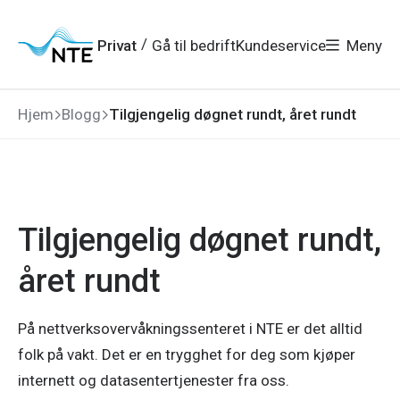
Gå
Gå
Gå
Gå
til
til
til
til
hovedmeny
søk
/
Privat
Gå til bedrift
Kundeservice
Meny
hovedinnhold
bunnområde
Hjem
Blogg
Tilgjengelig døgnet rundt, året rundt
Tilgjengelig døgnet rundt,
året rundt
På nettverksovervåkningssenteret i NTE er det alltid
folk på vakt. Det er en trygghet for deg som kjøper
internett og datasentertjenester fra oss.