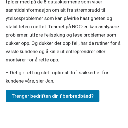
følger med på de 8 dataskjermene som viser 
sanntidsinformasjon om alt fra strømbrudd til 
ytelsesproblemer som kan påvirke hastigheten og 
stabiliteten i nettet. Teamet på NOC-en kan analysere 
problemer, utføre feilsøking og løse problemer som 
dukker opp. Og dukker det opp feil, har de rutiner for å 
varsle kundene og å kalle ut entreprenører eller 
montører for å rette opp. 
– Det gir rett og slett optimal driftssikkerhet for 
kundene våre, sier Jan. 
Trenger bedriften din fiberbredbånd?
På nettverksovervåkningssenteret i NTE er det alltid folk
på vakt.
Se større versjon av bildet (3/3)