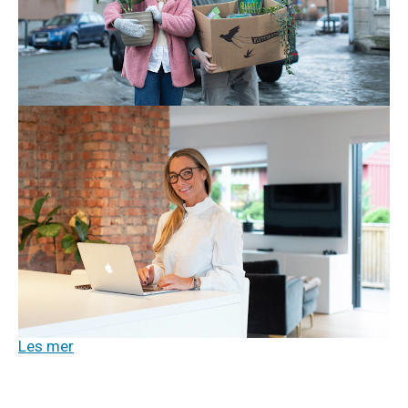
Enten du vil ta med deg abonnementene dine eller du
vil tegne nye – her er alt du trenger å vite når du bytter
bolig.
Les mer
Tv og internett
21. aug. 2025
Pass på at du får det beste nettet
hjemme!
Er du avhengig av topp hjemmenett? Da må du tenke
på hva slags løsning du velger! Vi hjelper deg med å
se forskjellen på fiberbredbånd, 5G, hybridfiber og
satellitt
.
Les mer