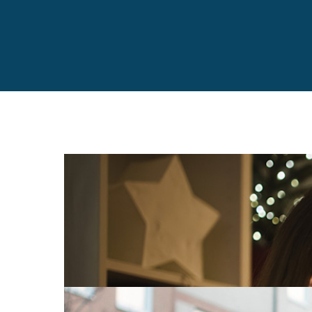
Tv og internett
24. nov. 2025
7 triks for å få bedre trådløst nett i j
Det er lite som skaper mer julestemning enn å py
bli dårligere hvis du kobler opp mange lys?
Les mer
Strøm
Tv og internett
22. okt. 2025