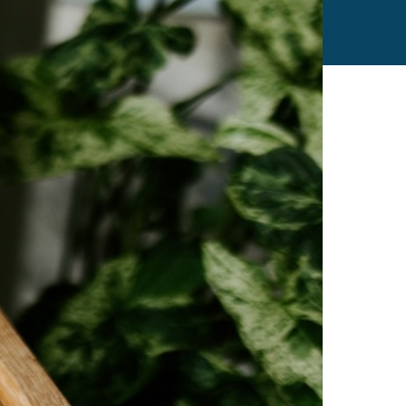
tt 
v 
r, 
re 