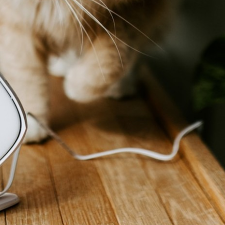
ning hjemme?
 (ruteren) fritt, høyt og sentralt. Selv om du får lynraskt ne
evidden til nettverket. 
ekkes ytterligere når de må passere gjennom vegger eller gul
ller vannbåren varm, peis og pipeløp. Trevegger eller 
kaffetraktere til babycall og ulikt smarthjem-utstyr. Med mobile
nheter for wifi-signalene å fordele seg på. Husk også at jo fle