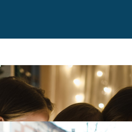
ula
nte med julestjerner, adventslysestaker og lysslynger. Men v