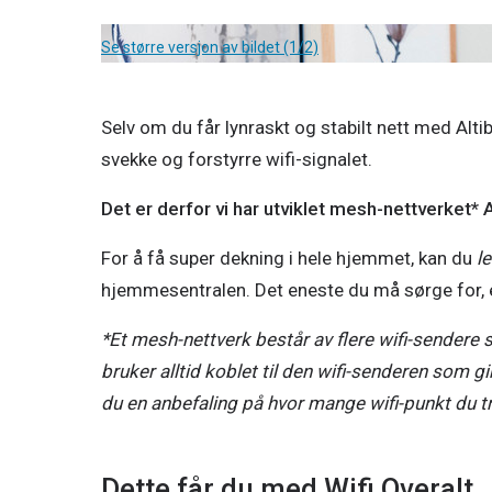
Se større versjon av bildet (1/2)
Selv om du får lynraskt og stabilt nett med Alti
svekke og forstyrre wifi-signalet.
Det er derfor vi har utviklet mesh-nettverket* A
For å få super dekning i hele hjemmet, kan du 
le
hjemmesentralen. Det eneste du må sørge for, er
*Et mesh-nettverk består av flere wifi-sendere
bruker alltid koblet til den wifi-senderen som gir
du en anbefaling på hvor mange wifi-punkt du tr
Dette får du med Wifi Overalt