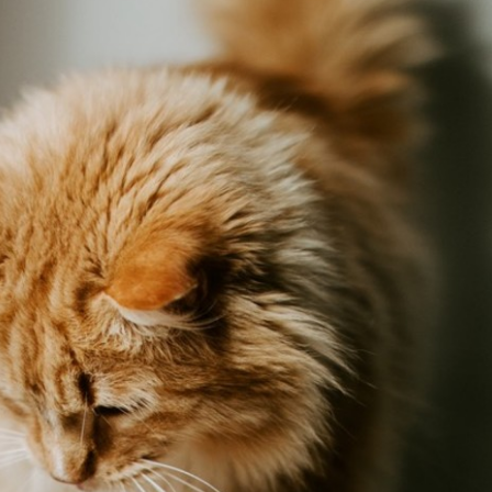
 kunde hos oss. Finn ut om vi kan levere internett til deg og 
sider