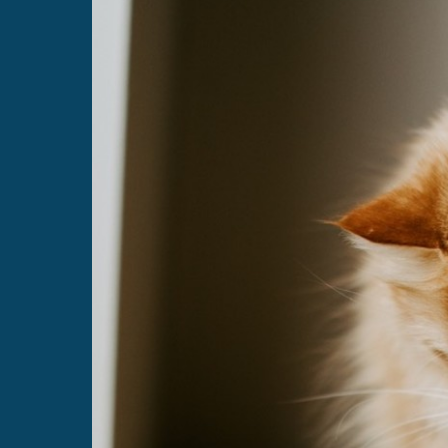
Så enkelt er det å bli kunde
For å kunne leie Altibox Wifi Overalt, må du være
Sjekk om du kan få fiber
Er du allerede kunde hos oss?
Da kan du bestille Altibox Wifi Overalt via Mine 
Mine sider Altibox