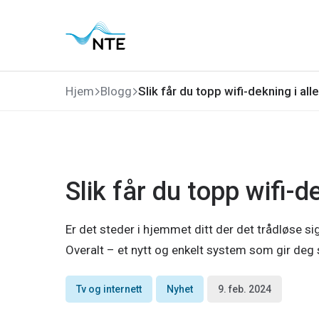
Gå
Gå
Gå
Gå
til
til
til
til
hovedmeny
søk
hovedinnhold
bunnområde
Hjem
Blogg
Slik får du topp wifi-dekning i all
Slik får du topp wifi-d
Er det steder i hjemmet ditt der det trådløse si
Overalt – et nytt og enkelt system som gir deg 
Tv og internett
Nyhet
9. feb. 2024