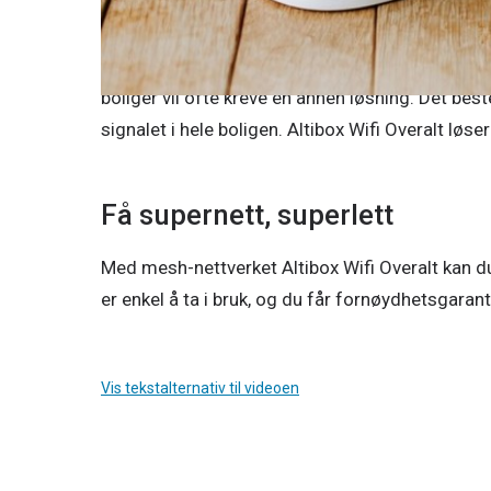
av enhetene dine du kobler til med nettverkskabe
I en liten leilighet kan det trådløse signalet 
boliger vil ofte kreve en annen løsning. Det bes
signalet i hele boligen. Altibox Wifi Overalt løs
Få supernett, superlett
Med mesh-nettverket Altibox Wifi Overalt kan du
er enkel å ta i bruk, og du får fornøydhetsgaranti
Video
Vis tekstalternativ til videoen
som
forklarer
hvordan