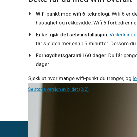
Wifi-punkt med wifi 6-teknologi.
Wifi 6 er d
hastighet og rekkevidde. Wifi 6 forbedrer nett
Enkel gjør det selv-installasjon.
Veiledninge
tar sjelden mer enn 15 minutter. Dersom du 
Fornøydhetsgaranti i 60 dager.
Du får pengen
dager.
Sjekk ut hvor mange wifi-punkt du trenger, og
l
Se større versjon av bildet (2/2)