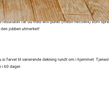
l, jo bedre forhold får alle de trådløse duppedittene dine.
som sendes fra hjemmesentralen være godt nok, men større 
te resultatet får du med wifi-punkt (mesh-nettverk) som sprer
er den jobben utmerket!
 si farvel til varierende dekning rundt om i hjemmet. Tjenest
 i 60 dager. 