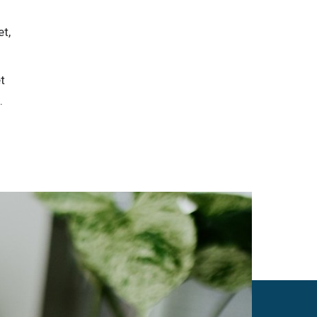
et,
t
t.
0