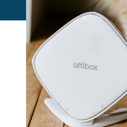
– Hvorfor har jeg dårlig dek
Først og fremst
 bør du plassere hjemmesentralen
med fiber, kan enkelte ting bli hindringer for rekk
Wifi-signalene svekkes over avstand
, og de sv
av betong eller murstein, gulv med varmekabler e
gipsvegger gir vanligvis lite signaltap.
Andre ting som kan forstyrre nettet
 er alt fra 
nettbrett, pcer og tv i tillegg blir dette mange e