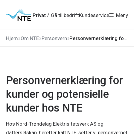
Gå
Gå
Gå
Gå
til
til
til
til
hovedmeny
søk
/
Privat
Gå til bedrift
Kundeservice
Meny
hovedinnhold
bunnområde
Hjem
Om NTE
Personvern
Personvernerklæring for kunder og potensielle kunder hos NTE
Personvernerklæring for
kunder og potensielle
kunder hos NTE
Hos Nord-Trøndelag Elektrisitetsverk AS og
datterselskap, heretter kalt NTE, setter vi personvernet