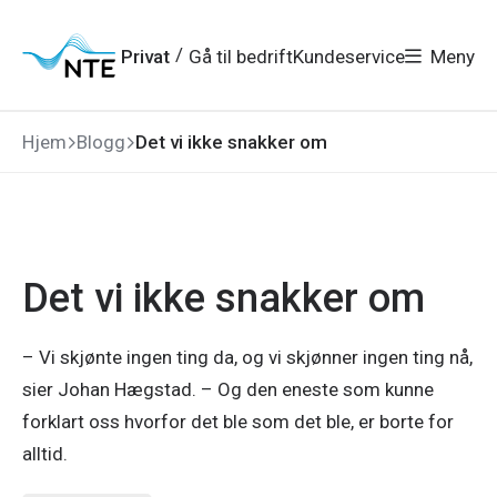
Gå
Gå
Gå
Gå
til
til
til
til
hovedmeny
søk
/
Privat
Gå til bedrift
Kundeservice
Meny
hovedinnhold
bunnområde
Hjem
Blogg
Det vi ikke snakker om
Det vi ikke snakker om
– Vi skjønte ingen ting da, og vi skjønner ingen ting nå,
sier Johan Hægstad. – Og den eneste som kunne
forklart oss hvorfor det ble som det ble, er borte for
alltid.