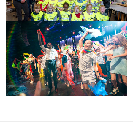
mørkt!
Les mer
9. okt. 2025
Takk for kulturopplevelsene!
Hver sommer samarbeider NTE med festivaler,
teaterforestillinger og andre kulturarrangementer i
Trøndelag. Dette gjør vi med stor glede, og vi ser på
det som en viktig del av vårt samfunnsansvar.
Les mer