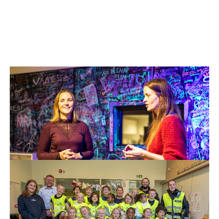
28. nov. 2025
Hurra for ungdommen!
– Det er et enormt privilegium å få være sammen med
ungdommene her på Ungdomshuset Panzer.
Les mer
17. okt. 2025
Blir sett i høstmørket
– Jeg skal bli like flink som politiet til å vises når det er