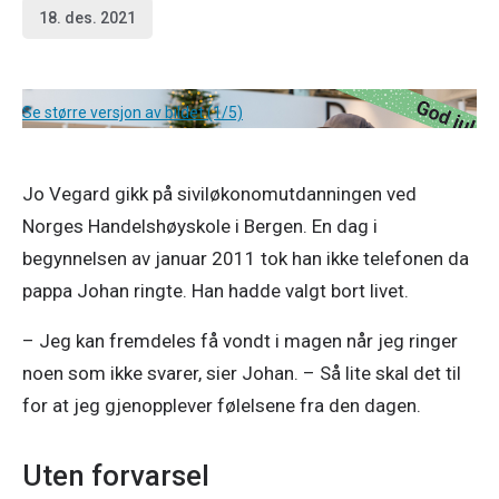
18. des. 2021
Se større versjon av bildet (1/5)
Jo Vegard gikk på siviløkonomutdanningen ved 
Norges Handelshøyskole i Bergen. En dag i 
begynnelsen av januar 2011 tok han ikke telefonen da 
pappa Johan ringte. Han hadde valgt bort livet. 
– Jeg kan fremdeles få vondt i magen når jeg ringer 
noen som ikke svarer, sier Johan. – Så lite skal det til 
for at jeg gjenopplever følelsene fra den dagen. 
Uten forvarsel