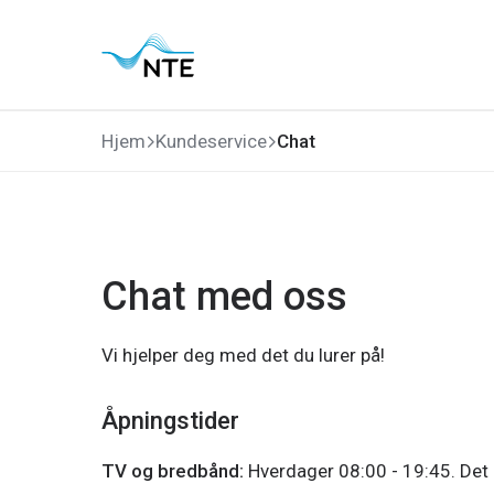
Gå
Gå
Gå
Gå
til
til
til
til
hovedmeny
søk
hovedinnhold
bunnområde
Hjem
Kundeservice
Chat
Chat med oss
Vi hjelper deg med det du lurer på!
Åpningstider
TV og bredbånd:
Hverdager
08:00
-
19:45
. Det