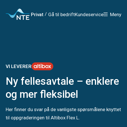
Gå
Gå
Gå
Gå
til
til
til
til
hovedmeny
søk
/
Privat
Gå til bedrift
Kundeservice
Meny
hovedinnhold
bunnområde
VI LEVERER
Ny fellesavtale – enklere
og mer fleksibel
Her finner du svar på de vanligste spørsmålene knyttet
til oppgraderingen til Altibox Flex L.