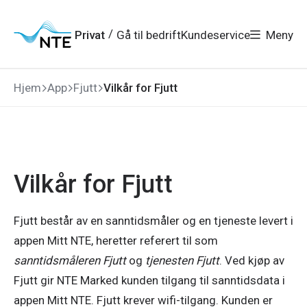
Gå
Gå
Gå
Gå
til
til
til
til
hovedmeny
søk
/
Privat
Gå til bedrift
Kundeservice
Meny
hovedinnhold
bunnområde
Hjem
App
Fjutt
Vilkår for Fjutt
Vilkår for Fjutt
Fjutt består av en sanntidsmåler og en tjeneste levert i
appen Mitt NTE, heretter referert til som
sanntidsmåleren Fjutt
og
tjenesten Fjutt
. Ved kjøp av
Fjutt gir NTE Marked kunden tilgang til sanntidsdata i
appen Mitt NTE. Fjutt krever wifi-tilgang. Kunden er