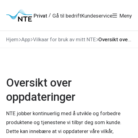
Gå
Gå
Gå
Gå
til
til
til
til
hovedmeny
søk
/
Privat
Gå til bedrift
Kundeservice
Meny
hovedinnhold
bunnområde
Hjem
App
Vilkaar for bruk av mitt NTE
Oversikt over oppdateringer
Oversikt over
oppdateringer
NTE jobber kontinuerlig med å utvikle og forbedre
produktene og tjenestene vi tilbyr deg som kunde.
Dette kan innebære at vi oppdaterer våre vilkår,