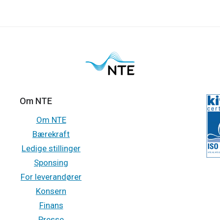
Om NTE
Om NTE
Bærekraft
Ledige stillinger
Sponsing
For leverandører
Konsern
Finans
Presse