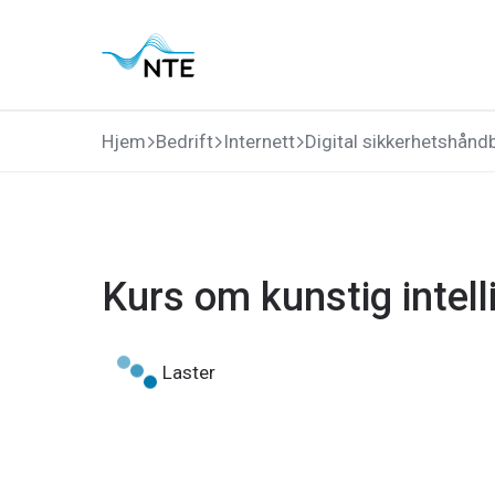
Gå
Gå
Gå
Gå
til
til
til
til
hovedmeny
søk
hovedinnhold
bunnområde
Hjem
Bedrift
Internett
Digital sikkerhetshånd
Kurs om kunstig intell
Laster