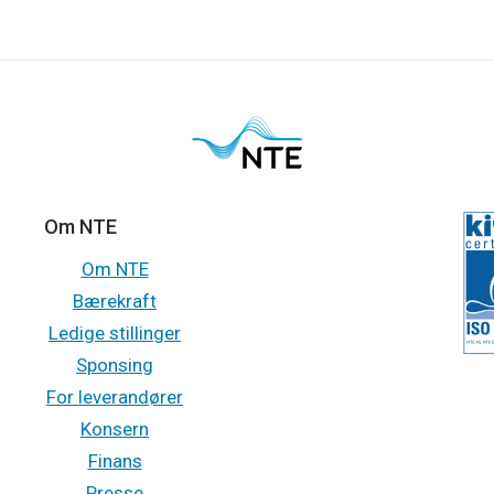
Om NTE
Om NTE
Bærekraft
Ledige stillinger
Sponsing
For leverandører
Konsern
Finans
Presse