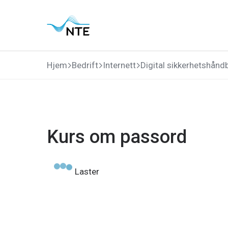
Gå
Gå
Gå
Gå
til
til
til
til
hovedmeny
søk
hovedinnhold
bunnområde
Hjem
Bedrift
Internett
Digital sikkerhetshånd
Kurs om passord
Laster