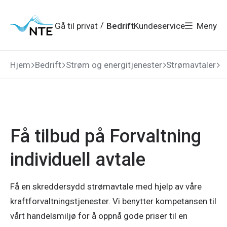
Gå
Gå
Gå
Gå
til
til
til
til
hovedmeny
søk
/
Gå til privat
Bedrift
Kundeservice
Meny
hovedinnhold
bunnområde
Hjem
Bedrift
Strøm og energitjenester
Strømavtaler
F
Få tilbud på Forvaltning
individuell avtale
Få en skreddersydd strømavtale med hjelp av våre
kraftforvaltningstjenester. Vi benytter kompetansen til
vårt handelsmiljø for å oppnå gode priser til en