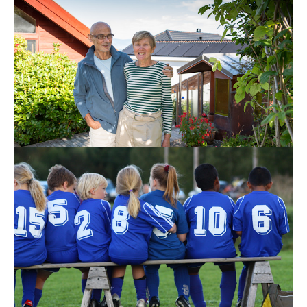
Klare for et nytt liv
44 år etter at de kjøpte eneboligen på Lade, flytter
Ingeborg og Harald Dragland 750 meter bort til
Powerhouse Lade for å bo i et sameie som
produserer mer energi enn det bruker.
Les mer
9. sep. 2021
Bank av fotballskoene inne!
Visst er det irriterende når gulvet i gangen eller på
badet er dekket med små, svarte gummibiter fra
fotballskoene til barna - men det er bedre enn at det
havner ute i naturen!