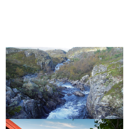
Strøm
Prosjekter
5. juli 2024
Henter mer kraft fra et allerede regulert
vassdrag
Når NTE nå utvikler Skurdalsåa kraftverk, vil fallet fra
Skurdalsjøen utnyttes tre hele ganger. Her snakker vi
fornybar energi på flere nivåer!
Les mer
Prosjekter
Strøm
19. sep. 2023