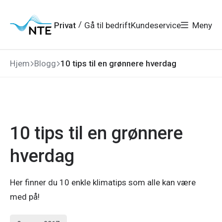
Gå
Gå
Gå
Gå
til
til
til
til
hovedmeny
søk
/
Privat
Gå til bedrift
Kundeservice
Meny
hovedinnhold
bunnområde
Hjem
Blogg
10 tips til en grønnere hverdag
10 tips til en grønnere
hverdag
Her finner du 10 enkle klimatips som alle kan være
med på!