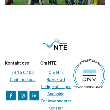
Les om hvorfor banke av fotballskoene inne
Kontakt oss
Om NTE
74 15 02 00
Om NTE
Chat med oss
Bærekraft
Ledige stillinger
Sponsing
For leverandører
Konsern