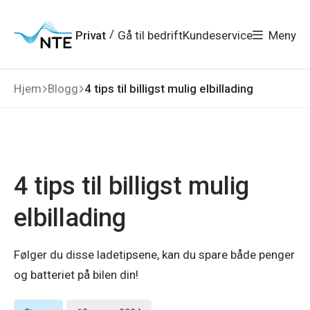
Gå
Gå
Gå
Gå
til
til
til
til
hovedmeny
søk
/
Privat
Gå til bedrift
Kundeservice
Meny
hovedinnhold
bunnområde
Hjem
Blogg
4 tips til billigst mulig elbillading
4 tips til billigst mulig
elbillading
Følger du disse ladetipsene, kan du spare både penger
og batteriet på bilen din!