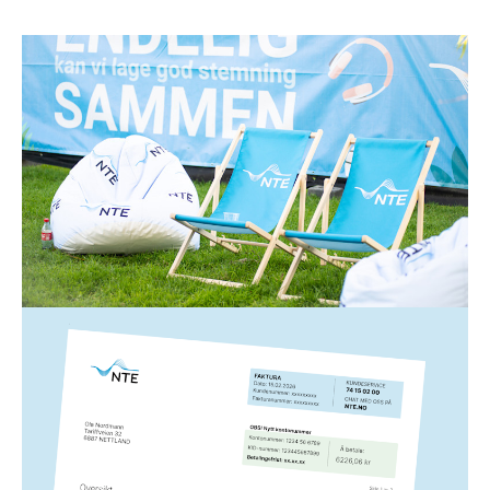
Strøm
1. juli 2026
Spar strøm i sommer!
Lysere og varmere dager gjør ikke bare noe med
humøret vårt – de kan også gjøre underverker for
strømregningen din. Her er 12 enkle strømsparetips
fra oss til deg!
Les mer
Strøm
5. mars 2026
Slik leser du NTEs strømfaktura
Hvis du lurer på noe som har med strømfakturaen fra
NTE å gjøre, har vi laget en forklaring på de ulike
elementene her.