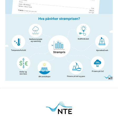
Les mer
Strøm
14. jan. 2026
Hva påvirker strømprisen?
Er du nysgjerrig på hva og hvem som egentlig
bestemmer hvor mye strømmen koster?
Les mer