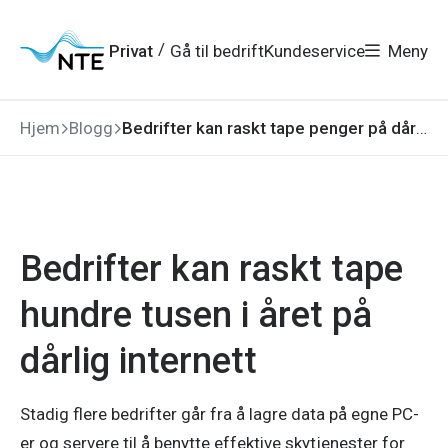
Gå
Gå
Gå
Gå
til
til
til
til
hovedmeny
søk
/
Privat
Gå til bedrift
Kundeservice
Meny
hovedinnhold
bunnområde
Hjem
Blogg
Bedrifter kan raskt tape penger på dårlig internett
Bedrifter kan raskt tape
hundre tusen i året på
dårlig internett
Stadig flere bedrifter går fra å lagre data på egne PC-
er og servere til å benytte effektive skytjenester for