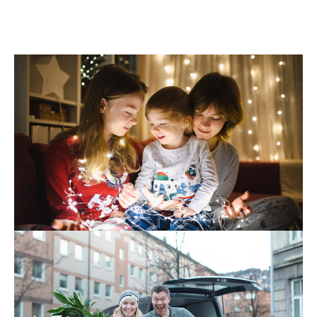
Tv og internett
24. nov. 2025
7 triks for å få bedre trådløst nett i jula
Det er lite som skaper mer julestemning enn å pynte
med julestjerner, adventslysestaker og lysslynger.
Men visste du at det trådløse nettet ditt faktisk kan bli
dårligere hvis du kobler opp mange lys?
Les mer
Strøm
Tv og internett
22. okt. 2025
På flyttefot? Slik gjør du det med strøm
og internett