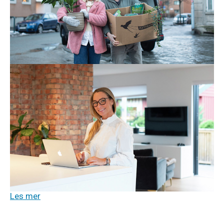
Enten du vil ta med deg abonnementene dine eller du
vil tegne nye – her er alt du trenger å vite når du bytter
bolig.
Les mer
Tv og internett
21. aug. 2025
Pass på at du får det beste nettet
hjemme!
Er du avhengig av topp hjemmenett? Da må du tenke
på hva slags løsning du velger! Vi hjelper deg med å
se forskjellen på fiberbredbånd, 5G, hybridfiber og
satellitt
.
Les mer