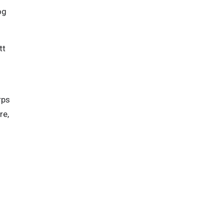
g 
t 
ps 
e, 