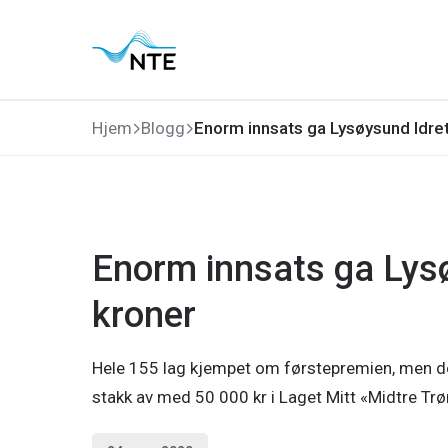
Gå
Gå
Gå
Gå
til
til
til
til
hovedmeny
søk
hovedinnhold
bunnområde
Hjem
Blogg
Enorm innsats ga Lysøysund Idre
Enorm innsats ga Lys
kroner
Hele 155 lag kjempet om førstepremien, men d
stakk av med 50 000 kr i Laget Mitt «Midtre Tr