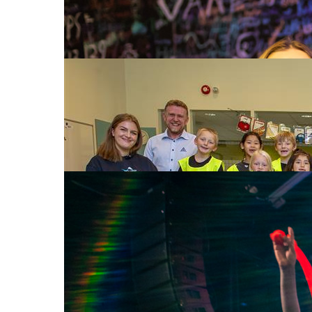
– Det er et enormt privilegium å få være sa
Les mer
17. okt. 2025
Blir sett i høstmørket
– Jeg skal bli like flink som politiet til å vises 
Les mer
9. okt. 2025
Takk for kulturopplevelsene!
Hver sommer samarbeider NTE med festivaler, tea
som en viktig del av vårt samfunnsansvar.
Les mer