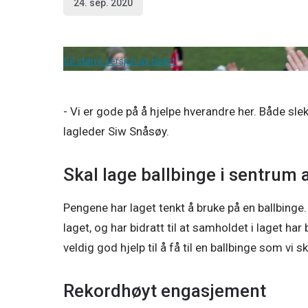
24. sep. 2020
Se større versjon av bildet.
- Vi er gode på å hjelpe hverandre her. Både slek
lagleder Siw Snåsøy.
Skal lage ballbinge i sentrum
Pengene har laget tenkt å bruke på en ballbinge
laget, og har bidratt til at samholdet i laget har 
veldig god hjelp til å få til en ballbinge som vi
Rekordhøyt engasjement