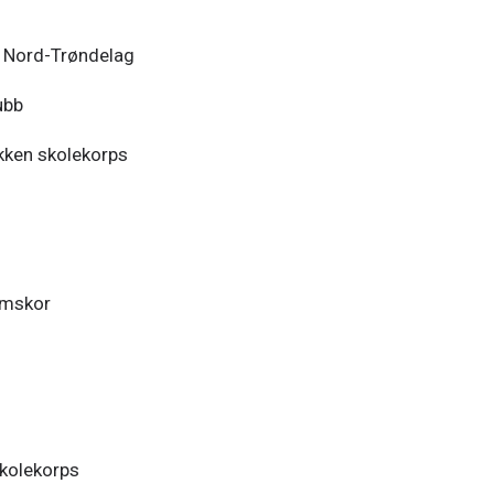
e Nord-Trøndelag
ubb
akken skolekorps
omskor
skolekorps