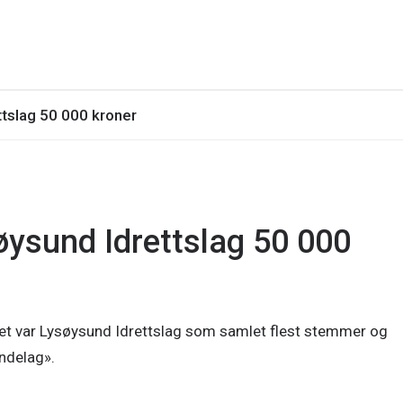
ttslag 50 000 kroner
øysund Idrettslag 50 000
et var Lysøysund Idrettslag som samlet flest stemmer og
øndelag».