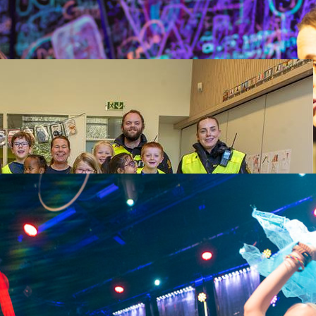
mmen med ungdommene her på Ungdomshuset Panzer.
når det er mørkt!
terforestillinger og andre kulturarrangementer i Trøndelag.