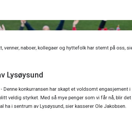
t, venner, naboer, kollegaer og hyttefolk har stemt på oss, sie
 av Lysøysund
. - Denne konkurransen har skapt et voldsomt engasjement i 
blitt veldig styrket. Med så mye penger som vi får nå, blir det 
 skal ha i sentrum av Lysøysund, sier kasserer Ole Jakobsen.