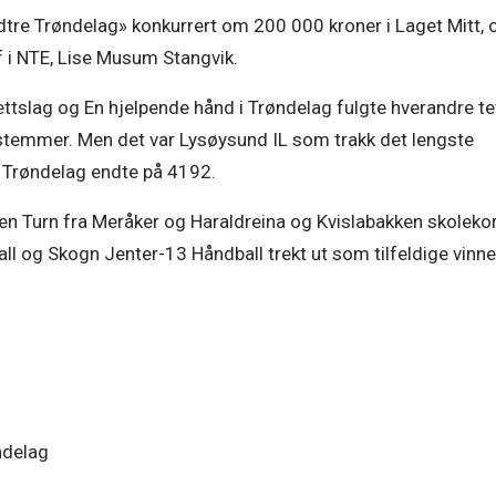
dtre Trøndelag» konkurrert om 200 000 kroner i Laget Mitt, o
f i NTE, Lise Musum Stangvik.
ttslag og En hjelpende hånd i Trøndelag fulgte hverandre tet
0 stemmer. Men det var Lysøysund IL som trakk det lengste 
 Trøndelag endte på 4192.
n Turn fra Meråker og Haraldreina og Kvislabakken skolekor
all og Skogn Jenter-13 Håndball trekt ut som tilfeldige vinner
ndelag