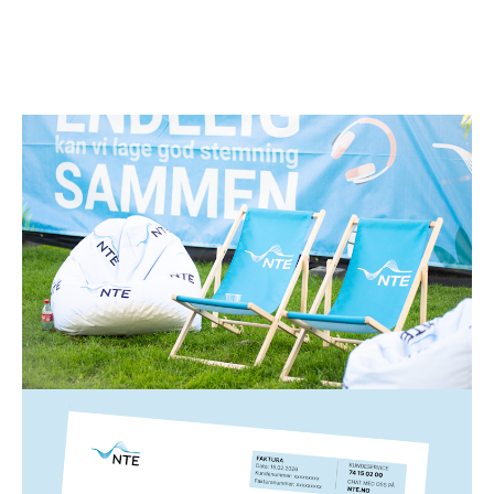
Strøm
1. juli 2026
Spar strøm i sommer!
Lysere og varmere dager gjør ikke bare noe med
humøret vårt – de kan også gjøre underverker for
strømregningen din. Her er 12 enkle strømsparetips
fra oss til deg!
Les mer
Strøm
5. mars 2026
Slik leser du NTEs strømfaktura