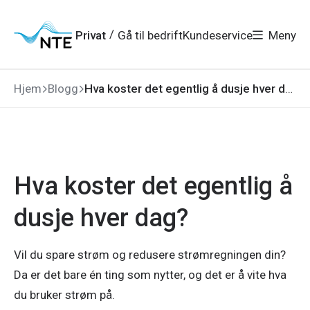
Gå
Gå
Gå
Gå
til
til
til
til
hovedmeny
søk
/
Privat
Gå til bedrift
Kundeservice
Meny
hovedinnhold
bunnområde
Hjem
Blogg
Hva koster det egentlig å dusje hver dag?
Hva koster det egentlig å
dusje hver dag?
Vil du spare strøm og redusere strømregningen din?
Da er det bare én ting som nytter, og det er å vite hva
du bruker strøm på.