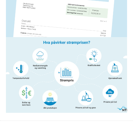
Hvis du lurer på noe som har med strømfakturaen fra
NTE å gjøre, har vi laget en forklaring på de ulike
elementene her.
Les mer
Strøm
14. jan. 2026
Hva påvirker strømprisen?
Er du nysgjerrig på hva og hvem som egentlig
bestemmer hvor mye strømmen koster?
Les mer