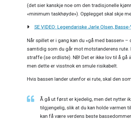
(det sier kanskje noe om den tradisjonelle kjøn
«minimum taskhøyde»). Opplegget skal skje med
SE VIDEO: Legendariske Jarle Olsen, Bass
Når spillet er i gang kan du «gå med bassen» – de
samtidig som du går mot motstanderens rute. Det 
straffe (se ordliste). NB! Det er ikke lov til å gå 
i
men dette er visstnok en smule risikabelt.
Hvis bassen lander utenfor ei rute, skal den so
Å gå ut først er kjedelig, men det nytter ik
tilgjengelig, slik at du kan holde varmen ti
kan få være verdens beste bassedommer!