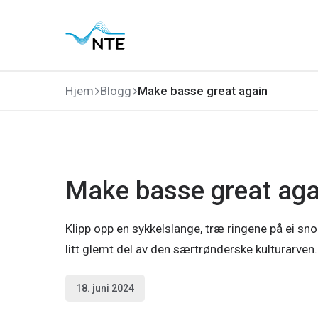
Gå
Gå
Gå
Gå
til
til
til
til
hovedmeny
søk
hovedinnhold
bunnområde
Hjem
Blogg
Make basse great again
Make basse great aga
Klipp opp en sykkelslange, træ ringene på ei sno
litt glemt del av den særtrønderske kulturarven.
18. juni 2024