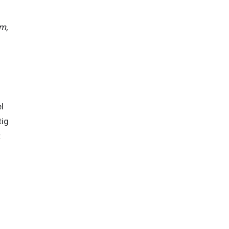
, 
 
ig 
 