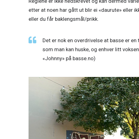
Reglene er ikke nedskrevet og kan dermed varier
etter at noen har gått ut blir ei «daurute» eller ik
eller du får baklengsmål/prikk.  
Det er nok en overdrivelse at basse er en t
som man kan huske, og enhver litt voksen
«Johnny» på basse.no)