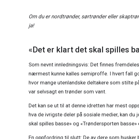
En
hyllest
Om du er nordtrønder, sørtrønder eller skaptrøn
til
ja!
Trøndelag
👨🏻
«Det er klart det skal spilles 
🛴
🎧
Som nevnt innledningsvis: Det finnes fremdeles
🩵
nærmest kunne kalles semiproffe. I hvert fall go
hvor mange utenlandske deltakere som stilte på
var selvsagt en trønder som vant.
Det kan se ut til at denne idretten har mest opp
hva de ivrigste deler på sosiale medier, kan du 
skal spilles basse» og «Trøndersporten basse» e
En oppfordring til slutt: De av dere som husker