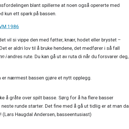
nsfordelingen blant spillerne at noen også opererte med 
 kun ett spark på bassen.
e-VM 1986
t vil si vippe den med føtter, knær, hodet eller brystet – 
er aldri lov til å bruke hendene, det medfører i så fall 
nn i
 andres rute. Du kan gå ut av ruta di når du forsvarer deg, 
m er nærmest bassen gjøre et nytt opplegg.
ke å gråte over spilt basse. Sørg for å ha flere basser 
l neste runde starter. Det fine med å gå ut tidlig er at man da 
 (Lars Haugdal Andersen, basseentusiast)