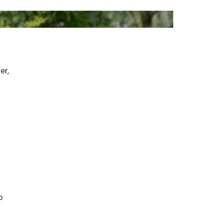
r, 
o