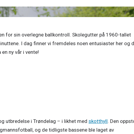
 for sin overlegne ballkontroll. Skolegutter på 1960-tallet 
inuttene. I dag finner vi fremdeles noen entusiaster her og de
en ny vår i vente! 
og utbredelse i Trøndelag – i likhet med
skotthyll
. Den oppst
igmannsfotball, og de tidligste bassene ble laget av