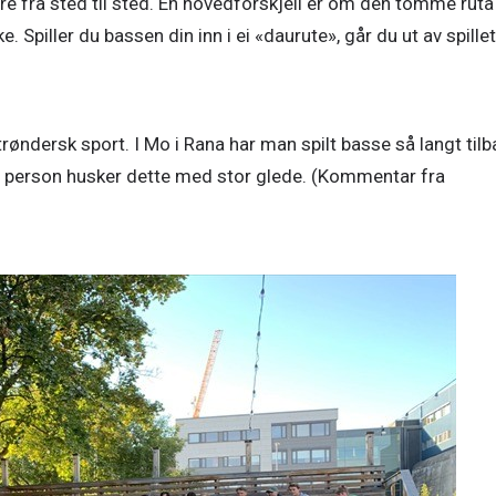
e fra sted til sted. En hovedforskjell er om den tomme ruta 
ke. Spiller du bassen din inn i ei «daurute», går du ut av spillet 
røndersk sport. I Mo i Rana har man spilt basse så langt tilb
 person husker dette med stor glede. (Kommentar fra 