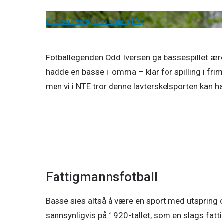
Se større versjon av bildet (1/4)
Fotballegenden Odd Iversen ga bassespillet æren
hadde en basse i lomma – klar for spilling i frim
men vi i NTE tror denne lavterskelsporten kan ha 
Fattigmannsfotball
Basse sies altså å være en sport med utspring 
sannsynligvis på 1920-tallet, som en slags fatt