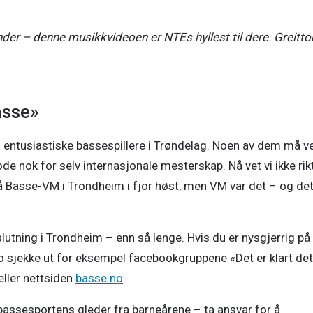
der – denne musikkvideoen er NTEs hyllest til dere. Greittom
basse»
 entusiastiske bassespillere i Trøndelag. Noen av dem må vel
de nok for selv internasjonale mesterskap. Nå vet vi ikke rikt
 Basse-VM i Trondheim i fjor høst, men VM var det – og det
slutning i Trondheim – enn så lenge. Hvis du er nysgjerrig på 
jo sjekke ut for eksempel facebookgruppene «Det er klart det 
ller nettsiden 
basse.no
.  
 bassesportens gleder fra barneårene – ta ansvar for å 