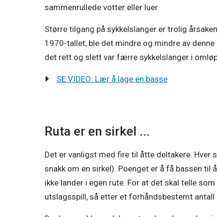
sammenrullede votter eller luer.
Større tilgang på sykkelslanger er trolig årsaken
1970-tallet, ble det mindre og mindre av denne l
det rett og slett var færre sykkelslanger i omløp
SE VIDEO: Lær å lage en basse
Foto: Lars Haugdal Andersen/basse.no.
Se større ver
Ruta er en sirkel ...
Det er vanligst med fire til åtte deltakere. Hver s
snakk om en sirkel). Poenget er å få bassen til
ikke lander i egen rute. For at det skal telle so
utslagsspill, så etter et forhåndsbestemt antal