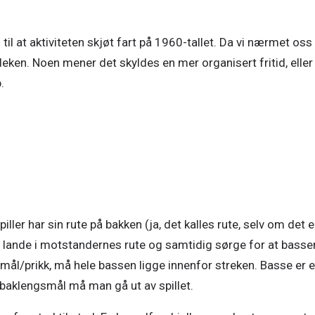
 til at aktiviteten skjøt fart på 1960-tallet. Da vi nærmet oss
eken. Noen mener det skyldes en mer organisert fritid, eller
.
sjon av bildet (2/4)
piller har sin rute på bakken (ja, det kalles rute, selv om det er
 å lande i motstandernes rute og samtidig sørge for at bassen
m mål/prikk, må hele bassen ligge innenfor streken. Basse er et
l baklengsmål må man gå ut av spillet.